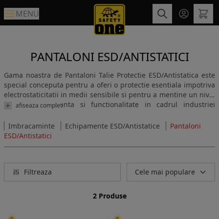
MENU
PANTALONI ESD/ANTISTATICI
Gama noastra de Pantaloni Talie Protectie ESD/Antistatica este
special conceputa pentru a oferi o protectie esentiala impotriva
electrostaticitatii in medii sensibile si pentru a mentine un nivel
optim de siguranta si functionalitate in cadrul industriei
afiseaza complet
electronice si a altor domenii in care controlul electrostatic este
crucial. Pantalonii nostri talie pentru Protectie ESD/Antistatica
Imbracaminte
Echipamente ESD/Antistatice
Pantaloni
sun fabricati din materiale speciale care impiedica acumularea
ESD/Antistatici
de electricitate statica pe suprafata hainelor, prevenind astfel
eventualele daune sau interferente cauzate de
electrostaticitate.
Filtreaza
Cele mai populare
2 Produse