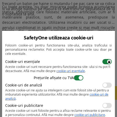
frecand un balon pe haine si mutandu-l pe par, care se va ridica
Cu toate acestea, nu doar miscarea poate provoca acumularea
si va atinge balonul pe masura ce electronii se deplaseaza de la
statica. Industriile care folosesc materiale artificiale, cum ar fi
o suprafata la alta.
materialele plastice, sunt, de asemenea, predispuse la
descarcari electrostatice. Utilizarea incalzirii cu aer uscat si a
aerului conditionat in spatii inchise creste si mai mult riscurile
Fibrele din materialul pantalonilor antistatici impiedica
prin crearea unui mediu cu umiditate scazuta, ceea ce este
acumularea de incarcatura statica. Fibrele reusesc acest lucru
SafetyOne utilizeaza cookie-uri
propice pentru exacerbarea probabilitatii de degajare de
permitand sarcinii statice sa se disipeze prin imbracaminte si in
electricitate statica.
Folosim cookie-uri pentru functionarea site-ului, analiza traficului si
pamant sau aer.
personalizarea reclamelor. Poti accepta toate cookie-urile sau doar pe
cele esentiale.
Cine poate folosi Pantaloni Talie Protectie ESD/Antistatica?
Cookie-uri esențiale
Majoritatea modelelor de pantaloni antistatici sunt unisex si
Aceste cookie-uri sunt necesare pentru functionarea site- ului si nu pot fi
ideali pentru industria electronica, in special pentru
dezactivate.
Află mai multe despre
cookie-uri esențiale
.
manipularea componentelor, datorita calitatilor lor antistatice.
Prețurile afișate cu TVA
Sunt adecvati pentru profesii si domenii de activitate precum:
inginerie, electronice, electricieni sau mecanica, asamblare,
Cookie-uri de analiză
Caracteristici functionale:
depozite, transport, manipularea materialelor, automatizare,
Aceste cookie-uri ne ajuta sa intelegem cum este folosit site-ul pentru a
-
5%
etc.
imbunatati experienta utilizatorilor.
Află mai multe despre
cookie-uri de
Anti-Statici: certificati ca avand proprietati antistatice, va
analiză
.
protejeaza de descarcarea electrostatica in cazul unei explozii
Cookie-uri publicitare
Protectie electronica: ideali pentru manipularea componentelor,
Aceste cookie-uri sunt folosite pentru a afisa reclame relevante si pentru
electronicele nu vor fi deteriorate de fenomene electrostatice
a personaliza continutul.
Află mai multe despre
cookie-uri publicitare
.