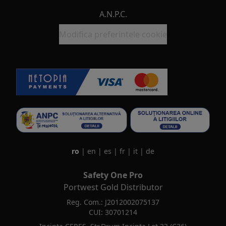
A.N.P.C.
Modifica preferintele cookie
ro
|
en
|
es
|
fr
|
it
|
de
Safety One Pro
Portwest Gold Distributor
Reg. Com.: J2012002075137
CUI: 30701214