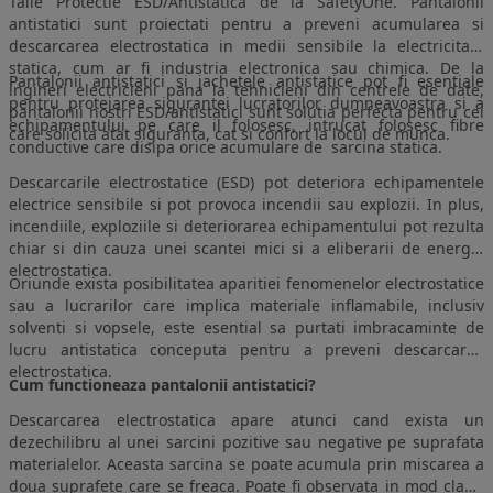
Talie Protectie ESD/Antistatica de la SafetyOne. Pantalonii
antistatici sunt proiectati pentru a preveni acumularea si
descarcarea electrostatica in medii sensibile la electricitate
statica, cum ar fi industria electronica sau chimica. De la
Pantalonii antistatici si jachetele antistatice pot fi esentiale
ingineri electricieni pana la tehnicieni din centrele de date,
pentru protejarea sigurantei lucratorilor dumneavoastra si a
pantalonii nostri ESD/antistatici sunt solutia perfecta pentru cei
echipamentului pe care il folosesc, intrucat folosesc fibre
care solicita atat siguranta, cat si confort la locul de munca.
conductive care disipa orice acumulare de sarcina statica.
Descarcarile electrostatice (ESD) pot deteriora echipamentele
electrice sensibile si pot provoca incendii sau explozii. In plus,
incendiile, exploziile si deteriorarea echipamentului pot rezulta
chiar si din cauza unei scantei mici si a eliberarii de energie
electrostatica.
Oriunde exista posibilitatea aparitiei fenomenelor electrostatice
sau a lucrarilor care implica materiale inflamabile, inclusiv
solventi si vopsele, este esential sa purtati imbracaminte de
lucru antistatica conceputa pentru a preveni descarcarea
electrostatica.
Cum functioneaza pantalonii antistatici?
Descarcarea electrostatica apare atunci cand exista un
dezechilibru al unei sarcini pozitive sau negative pe suprafata
materialelor. Aceasta sarcina se poate acumula prin miscarea a
doua suprafete care se freaca. Poate fi observata in mod clasic