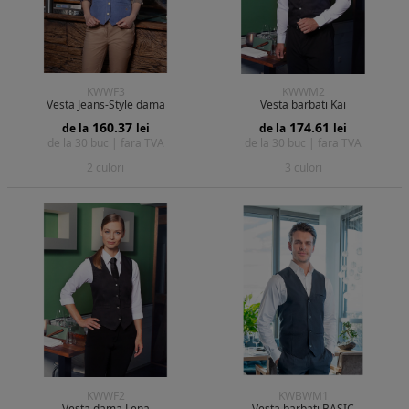
KWWF3
KWWM2
Vesta Jeans-Style dama
Vesta barbati Kai
160.37
174.61
de la
lei
de la
lei
de la 30 buc |
fara TVA
de la 30 buc |
fara TVA
2 culori
3 culori
KWWF2
KWBWM1
Vesta dama Lena
Vesta barbati BASIC