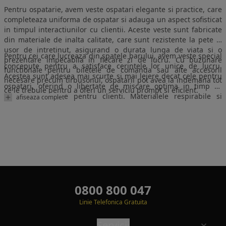
Pentru ospatarie, avem veste ospatari elegante si practice, care
completeaza uniforma de ospatar si adauga un aspect sofisticat
in timpul interactiunilor cu clientii. Aceste veste sunt fabricate
din materiale de inalta calitate, care sunt rezistente la pete si
usor de intretinut, asigurand o durata lunga de viata si o
Pentru cei care lucreaza din spatele barului, avem veste special
prezentare impecabila in fiecare zi de lucru. Cu buzunare
concepute pentru a satisface cerintele lor unice de lucru.
functionale pentru biletele de comanda sau alte accesorii
Acestea sunt adesea mai scurte si mai lejere decat cele pentru
necesare precum tirbusonul, ospatarii pot avea la indemana tot
ospatari, oferind o libertate de miscare optima in timp ce
ce le trebuie pentru a oferi un serviciu prompt si eficient.
prepara bauturile pentru clienti. Materialele respirabile si
afiseaza complet
detaliile bine gandite, cum ar fi buzunarele pentru ustensilele
de lucru sau prosopul de sters, fac ca aceste veste sa fie
alegerea ideala pentru barmani in medii de lucru aglomerate si
dinamice.
0800 800 047
Linie Telefonica Gratuita
Servicii