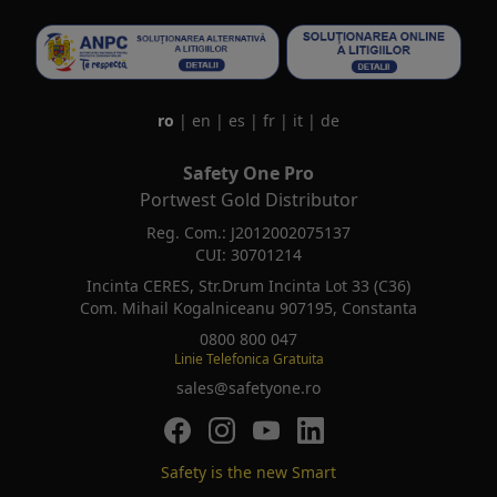
ro
|
en
|
es
|
fr
|
it
|
de
Safety One Pro
Portwest Gold Distributor
Reg. Com.: J2012002075137
CUI: 30701214
Incinta CERES, Str.Drum Incinta Lot 33 (C36)
Com. Mihail Kogalniceanu 907195, Constanta
0800 800 047
Linie Telefonica Gratuita
sales@safetyone.ro
SafetyOne pe Facebook
SafetyOne pe Instagram
SafetyOne pe Youtube
SafetyOne pe LinkedIn
Safety is the new Smart