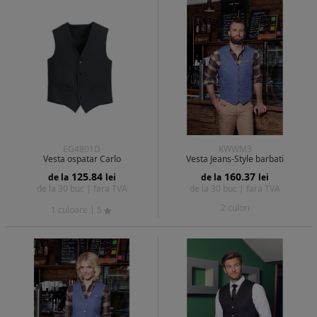
EG4801D
KWWM3
Vesta ospatar Carlo
Vesta Jeans-Style barbati
125.84
160.37
de la
lei
de la
lei
de la 30 buc |
fara TVA
de la 30 buc |
fara TVA
2 culori
1 culoare
| 5