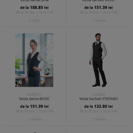
188.85
151.39
de la
lei
de la
lei
de la 30 buc |
fara TVA
de la 30 buc |
fara TVA
3 culori
1 culoare
KWBWF1
SG4063
Vesta dama BASIC
Vesta barbati STEFANO
151.39
132.80
de la
lei
de la
lei
de la 30 buc |
fara TVA
de la 30 buc |
fara TVA
1 culoare
1 culoare