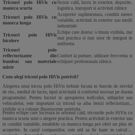
Tricouri polo HiVis cu
Sezon cald, lucru in exterior, depozite,
maneca scurta
logistica, transport si activitati zilnice
Acoperire suplimentara, conditii meteo
Tricouri polo HiVis cu
variabile, activitati in exterior sau medii
maneca lunga
industriale
Echipe care doresc o tinuta vizibila, dar
Tricouri polo HiVis
mai practica si mai usor de integrat in
bicolore
uniforma
Tricouri polo
reflectorizante din
Confort la purtare, utilizare frecventa si
bumbac sau materiale
echipare profesionala zilnica
mixte
Cum alegi tricoul polo HiVis potrivit?
Alegerea unui tricou polo HiVis trebuie facuta in functie de nivelul
de risc, mediul de lucru, tipul activitatii si confortul necesar pe durata
programului. Pentru lucrari in apropierea traficului, utilajelor sau
vehiculelor, este important ca tricoul sa aiba benzi reflectorizante
vizibile si o culoare fluorescente potrivita.
Pentru echipe care lucreaza in sezonul cald, tricourile polo HiVis cu
maneca scurta sunt o alegere practica. Pentru activitati in exterior sau
in conditii variabile, modelele cu maneca lunga pot oferi un plus de
acoperire. In cazul companiilor, este util sa fie luate in calcul si