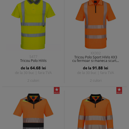
KX302
S477
Tricou Polo Sport HiVis KX3
Tricou Polo HiVis
cu fermoar si maneca scurt...
64.68
91.88
de la
lei
de la
lei
de la 30 buc |
fara TVA
de la 30 buc |
fara TVA
2 culori
2 culori