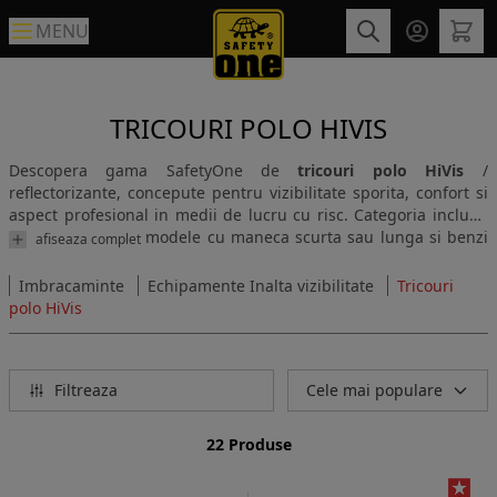
MENU
TRICOURI POLO HIVIS
Descopera gama SafetyOne de
tricouri polo HiVis
/
reflectorizante, concepute pentru vizibilitate sporita, confort si
aspect profesional in medii de lucru cu risc. Categoria include
variante bicolore, modele cu maneca scurta sau lunga si benzi
afiseaza complet
reflectorizante, potrivite pentru constructii, logistica, transport,
depozite, lucrari rutiere si echipe care au nevoie de siguranta si
Imbracaminte
Echipamente Inalta vizibilitate
Tricouri
identificare rapida.
polo HiVis
Filtreaza
Cele mai populare
22 Produse