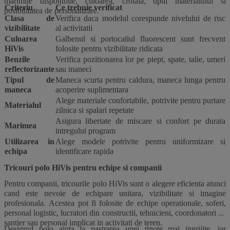
marimile disponibile, culoarea, croiala, tipul materialului si
Criteriu
Ce trebuie verificat
posibilitatea de personalizare.
Clasa de
Verifica daca modelul corespunde nivelului de risc
vizibilitate
al activitatii
Culoarea
Galbenul si portocaliul fluorescent sunt frecvent
HiVis
folosite pentru vizibilitate ridicata
Benzile
Verifica pozitionarea lor pe piept, spate, talie, umeri
reflectorizante
sau maneci
Tipul de
Maneca scurta pentru caldura, maneca lunga pentru
maneca
acoperire suplimentara
Alege materiale confortabile, potrivite pentru purtare
Materialul
zilnica si spalari repetate
Asigura libertate de miscare si confort pe durata
Marimea
intregului program
Utilizarea in
Alege modele potrivite pentru uniformizare si
echipa
identificare rapida
Tricouri polo HiVis pentru echipe si companii
Pentru companii, tricourile polo HiVis sunt o alegere eficienta atunci
cand este nevoie de echipare unitara, vizibilitate si imagine
profesionala. Acestea pot fi folosite de echipe operationale, soferi,
personal logistic, lucratori din constructii, tehnicieni, coordonatori de
santier sau personal implicat in activitati de teren.
Designul polo ajuta la pastrarea unei tinute mai ingrijite, iar