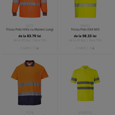
S277
DX412
Tricou Polo HiVis cu Maneci Lungi
Tricou Polo DX4 M/S
83.79
98.33
de la
lei
de la
lei
de la 30 buc |
fara TVA
de la 30 buc |
fara TVA
2 culori
| 5
2 culori
| 3
S174
VL305512