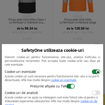
DX435
DX419
Tricou polo DX4 HiVis Clasa 1
Tricou polo DX4 HiVis
cu fermoar si mânecă scu...
cu fermoar si mânecă lunga
98.34
128.06
de la
lei
de la
lei
de la 30 buc |
fara TVA
de la 30 buc |
fara TVA
2 culori
2 culori
SafetyOne utilizeaza cookie-uri
Folosim cookie-uri pentru functionarea site-ului, analiza traficului si
personalizarea reclamelor. Poti accepta toate cookie-urile sau doar pe
cele esentiale.
Cookie-uri esențiale
Aceste cookie-uri sunt necesare pentru functionarea site- ului si nu pot fi
dezactivate.
Află mai multe despre
cookie-uri esențiale
.
Prețurile afișate cu TVA
Cookie-uri de analiză
RT22
ES277
Aceste cookie-uri ne ajuta sa intelegem cum este folosit site-ul pentru a
-
Tricou Polo HiVis cu Mâneci Scurte
Tricou polo HiVis ES1 Essential
5%
RIS
maneca lunga
imbunatati experienta utilizatorilor.
Află mai multe despre
cookie-uri de
analiză
.