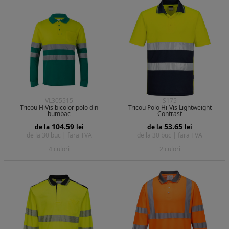
VL305515
S175
Tricou HiVis bicolor polo din
Tricou Polo Hi-Vis Lightweight
bumbac
Contrast
104.59
53.65
de la
lei
de la
lei
de la 30 buc |
fara TVA
de la 30 buc |
fara TVA
4 culori
2 culori