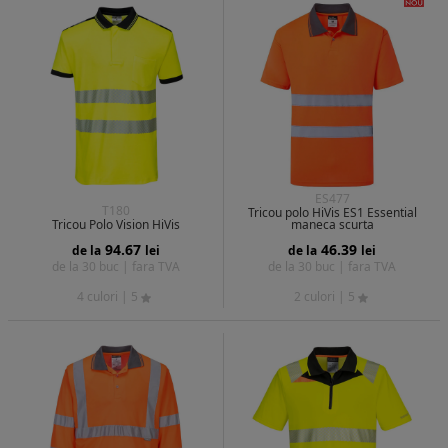
ES477
T180
Tricou polo HiVis ES1 Essential
Tricou Polo Vision HiVis
maneca scurta
94.67
46.39
de la
lei
de la
lei
de la 30 buc |
fara TVA
de la 30 buc |
fara TVA
4 culori
| 5
2 culori
| 5