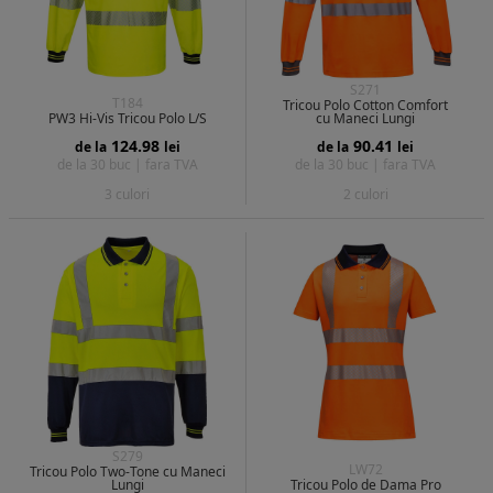
S271
T184
Tricou Polo Cotton Comfort
PW3 Hi-Vis Tricou Polo L/S
cu Maneci Lungi
124.98
90.41
de la
lei
de la
lei
de la 30 buc |
fara TVA
de la 30 buc |
fara TVA
3 culori
2 culori
S279
LW72
Tricou Polo Two-Tone cu Maneci
Lungi
Tricou Polo de Dama Pro