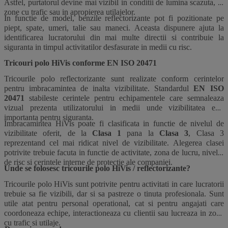
Astfel, purtatorul devine mai vizibil in conditii de lumina scazuta, in
zone cu trafic sau in apropierea utilajelor.
In functie de model, benzile reflectorizante pot fi pozitionate pe
piept, spate, umeri, talie sau maneci. Aceasta dispunere ajuta la
identificarea lucratorului din mai multe directii si contribuie la
siguranta in timpul activitatilor desfasurate in medii cu risc.
Tricouri polo HiVis conforme EN ISO 20471
Tricourile polo reflectorizante sunt realizate conform cerintelor
pentru imbracamintea de inalta vizibilitate. Standardul
EN ISO
20471
stabileste cerintele pentru echipamentele care semnaleaza
vizual prezenta utilizatorului in medii unde vizibilitatea este
importanta pentru siguranta.
Imbracamintea HiVis poate fi clasificata in functie de nivelul de
vizibilitate oferit, de la
Clasa 1
pana la
Clasa 3
, Clasa 3
reprezentand cel mai ridicat nivel de vizibilitate. Alegerea clasei
potrivite trebuie facuta in functie de activitate, zona de lucru, nivelul
de risc si cerintele interne de protectie ale companiei.
Unde se folosesc tricourile polo HiVis / reflectorizante?
Tricourile polo HiVis sunt potrivite pentru activitati in care lucratorii
trebuie sa fie vizibili, dar si sa pastreze o tinuta profesionala. Sunt
utile atat pentru personal operational, cat si pentru angajati care
coordoneaza echipe, interactioneaza cu clientii sau lucreaza in zone
cu trafic si utilaje.