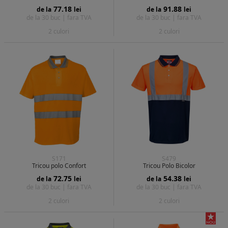
77.18
91.88
de la
lei
de la
lei
de la 30 buc |
fara TVA
de la 30 buc |
fara TVA
2 culori
2 culori
S171
S479
Tricou polo Confort
Tricou Polo Bicolor
72.75
54.38
de la
lei
de la
lei
de la 30 buc |
fara TVA
de la 30 buc |
fara TVA
2 culori
2 culori