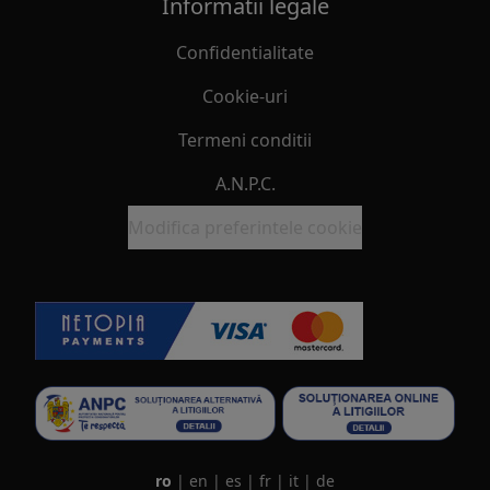
Informatii legale
Confidentialitate
Cookie-uri
Termeni conditii
A.N.P.C.
Modifica preferintele cookie
ro
|
en
|
es
|
fr
|
it
|
de