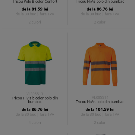
Tricou Polo Bicolor Confort
Tricou HiVis polo din bumbac
81.59
86.76
de la
lei
de la
lei
de la 30 buc |
fara TVA
de la 30 buc |
fara TVA
2 culori
2 culori
VL305513
VL305514
Tricou HiVis bicolor polo din
bumbac
Tricou HiVis polo din bumbac
86.76
104.59
de la
lei
de la
lei
de la 30 buc |
fara TVA
de la 30 buc |
fara TVA
4 culori
2 culori