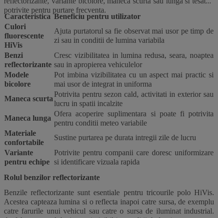
reflectorizante, variante bicolore, maneca scurta sau lunga si tesaturi
potrivite pentru purtare frecventa.
Caracteristica
Beneficiu pentru utilizator
Culori
Ajuta purtatorul sa fie observat mai usor pe timp de
fluorescente
zi sau in conditii de lumina variabila
HiVis
Benzi
Cresc vizibilitatea in lumina redusa, seara, noaptea
reflectorizante
sau in apropierea vehiculelor
Modele
Pot imbina vizibilitatea cu un aspect mai practic si
bicolore
mai usor de integrat in uniforma
Potrivita pentru sezon cald, activitati in exterior sau
Maneca scurta
lucru in spatii incalzite
Ofera acoperire suplimentara si poate fi potrivita
Maneca lunga
pentru conditii meteo variabile
Materiale
Sustine purtarea pe durata intregii zile de lucru
confortabile
Variante
Potrivite pentru companii care doresc uniformizare
pentru echipe
si identificare vizuala rapida
Rolul benzilor reflectorizante
Benzile reflectorizante sunt esentiale pentru tricourile polo HiVis.
Acestea capteaza lumina si o reflecta inapoi catre sursa, de exemplu
catre farurile unui vehicul sau catre o sursa de iluminat industrial.