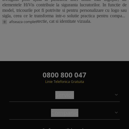
elementele HiVis contribuie la siguranta lucratorilor. In functie de
model, tricourile pot fi potrivite si pentru personalizare cu logo sau
sigla, ceea ce le transforma intr-o solutie practica pentru companii
care doresc atat protectie, cat si identitate vizuala.
afiseaza complet
0800 800 047
Linie Telefonica Gratuita
Servicii
Companie