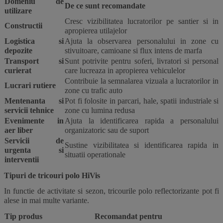
Domeniu de
De ce sunt recomandate
utilizare
Cresc vizibilitatea lucratorilor pe santier si in
Constructii
apropierea utilajelor
Logistica si
Ajuta la observarea personalului in zone cu
depozite
stivuitoare, camioane si flux intens de marfa
Transport si
Sunt potrivite pentru soferi, livratori si personal
curierat
care lucreaza in apropierea vehiculelor
Contribuie la semnalarea vizuala a lucratorilor in
Lucrari rutiere
zone cu trafic auto
Mentenanta si
Pot fi folosite in parcari, hale, spatii industriale si
servicii tehnice
zone cu lumina redusa
Evenimente in
Ajuta la identificarea rapida a personalului
aer liber
organizatoric sau de suport
Servicii de
Sustine vizibilitatea si identificarea rapida in
urgenta si
situatii operationale
interventii
Tipuri de tricouri polo HiVis
In functie de activitate si sezon, tricourile polo reflectorizante pot fi
alese in mai multe variante.
Tip produs
Recomandat pentru