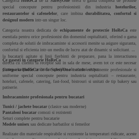
Categoria
HoReCa
de la
SafetyOne
ofera o gama completa de produse
special concepute pentru profesionistii din industria
hotelurilor,
restaurantelor si cafenelelor
, care imbina
durabilitatea, confortul si
designul modern
intr-un singur loc.
Categoria noastra dedicata de
echipamente de protectie HoReCa
este
esentiala pentru orice profesionist din domeniul ospitalitatii, oferind o gama
completa de solutii de imbracaminte si accesorii menite sa asigure siguranta,
confortul si eficienta intr-un mediu de lucru atat de dinamic si solicitant. De
la bucatarii agitate si linii fierbinti de preparare, pana la interactiunea
Ce gasesti in categorie HoReCa
directa cu clientii la receptie sau in sala de mese, avem tot ce este necesar
pentru a raspunde cerintelor specifice ale acestui sector.
Categoria HoReCa
de la
SafetyOne
include echipamente profesionale si
uniforme special concepute pentru industria ospitalitatii – restaurante,
hoteluri, cafenele, catering, fast-food, bistrouri si unitati de tip bakery sau
patiserie.
Imbracaminte profesionala pentru bucatari
Tunici / jachete bucatar
(clasice sau moderne)
Pantaloni bucatar
comozi si rezistenti
Seturi complete pentru bucatarie
Modele unisex
sau dedicate barbatilor si femeilor
Realizate din materiale respirabile si rezistente la temperaturi ridicate, aceste