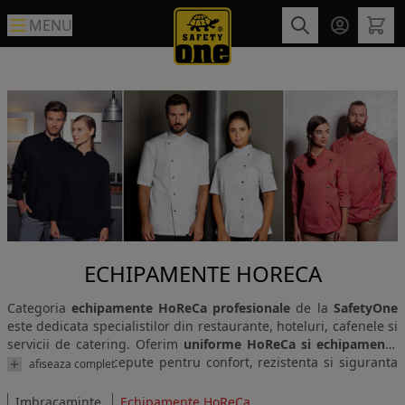
MENU
ECHIPAMENTE HORECA
Categoria
echipamente HoReCa profesionale
de la
SafetyOne
este dedicata specialistilor din restaurante, hoteluri, cafenele si
servicii de catering. Oferim
uniforme HoReCa si echipamente
profesionale
concepute pentru confort, rezistenta si siguranta
afiseaza complet
in medii de lucru solicitante. In aceasta categorie gasesti
tunici
si pantaloni de bucatar
,
sorturi profesionale
si uniforme
Imbracaminte
Echipamente HoReCa