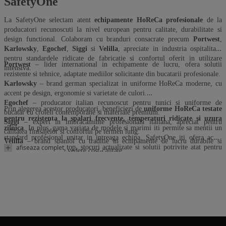
SafetyOne
La SafetyOne selectam atent
echipamente HoReCa profesionale
de la
producatori recunoscuti la nivel european pentru calitate, durabilitate si
design functional. Colaboram cu branduri consacrate precum
Portwest
,
Karlowsky
,
Egochef
,
Siggi
si
Velilla
, apreciate in industria ospitalitatii
pentru standardele ridicate de fabricatie si confortul oferit in utilizare
Portwest
– lider international in echipamente de lucru, ofera solutii
intensiva.
rezistente si tehnice, adaptate mediilor solicitante din bucatarii profesionale.
Karlowsky
– brand german specializat in uniforme HoReCa moderne, cu
accent pe design, ergonomie si varietate de culori.
Egochef
– producator italian recunoscut pentru tunici si uniforme de
Prin alegerea acestor producatori, beneficiezi de
uniforme HoReCa testate
bucatar cu croieli contemporane si materiale premium.
pentru rezistenta la spalari frecvente, temperaturi ridicate si uzura
Siggi
– expert in imbracaminte profesionala italiana, apreciat pentru
zilnica
. In plus, gama variata de modele si marimi iti permite sa mentii un
calitatea finisajelor si confortul pe termen lung.
standard profesional unitar in intreaga echipa.
SafetyOne iti ofera acces
Velilla
– brand spaniol cu traditie in echipamente de lucru durabile si
rapid la branduri de top, stocuri actualizate si solutii potrivite atat pentru
afiseaza complet
eficiente din punct de vedere cost-calitate.
restaurante independente, cat si pentru hoteluri sau lanturi HoReCa.