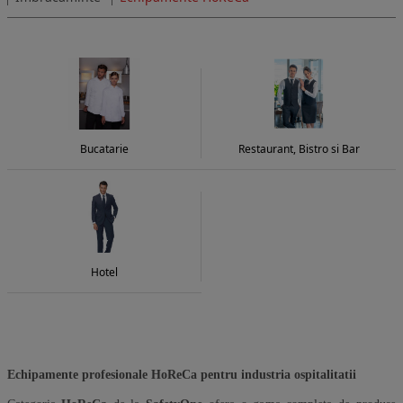
pentru ospatari. Produsele sunt realizate din materiale
durabile, respirabile si usor de intretinut, potrivite pentru
utilizare intensiva. Designul modern sustine o
imagine
profesionala impecabila
in fata clientilor. Gama variata de
marimi si culori permite personalizarea uniformelor in functie
de identitatea locatiei tale. Indiferent daca administrezi un
restaurant independent sau un lant hotelier, aici gasesti
echipamente HoReCa durabile si functionale
.
Bucatarie
Restaurant, Bistro si Bar
Hotel
Echipamente profesionale HoReCa pentru industria ospitalitatii