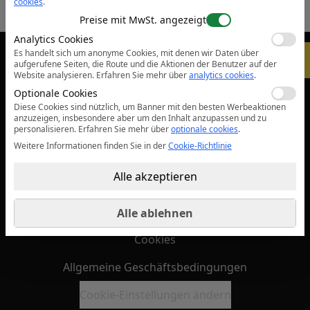
cookies
.
Preise mit MwSt. angezeigt
Analytics Cookies
Es handelt sich um anonyme Cookies, mit denen wir Daten über
-
5%
sales@safetyone.ro
aufgerufene Seiten, die Route und die Aktionen der Benutzer auf der
Website analysieren.
Erfahren Sie mehr über
analytics cookies
.
Optionale Cookies
Leistungen
Diese Cookies sind nützlich, um Banner mit den besten Werbeaktionen
anzuzeigen, insbesondere aber um den Inhalt anzupassen und zu
personalisieren.
Erfahren Sie mehr über
optionale cookies
.
Unternehmen
Weitere Informationen finden Sie in der
Cookie-Richtlinie
Alle akzeptieren
Rechtliche Hinweise
Datenschutz
Alle ablehnen
Cookies
Allgemeine Geschäftsbedingungen
Cookie-Einstellungen ändern