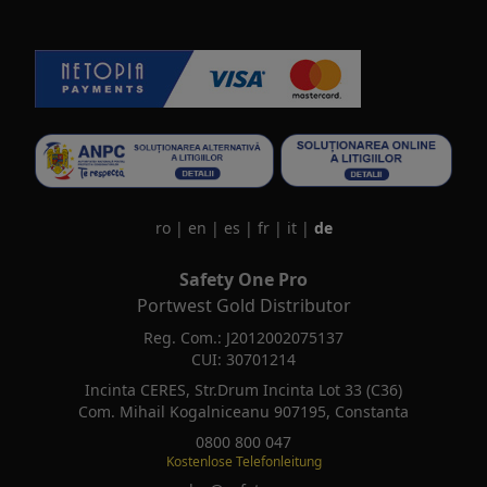
ro
|
en
|
es
|
fr
|
it
|
de
Safety One Pro
Portwest Gold Distributor
Reg. Com.: J2012002075137
CUI: 30701214
Incinta CERES, Str.Drum Incinta Lot 33 (C36)
Com. Mihail Kogalniceanu 907195, Constanta
0800 800 047
Kostenlose Telefonleitung