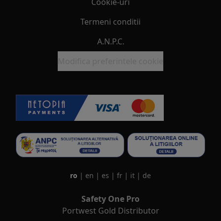
Cookie-uri
Termeni conditii
A.N.P.C.
Modifica preferintele cookie
ro
|
en
|
es
|
fr
|
it
|
de
Safety One Pro
Portwest Gold Distributor