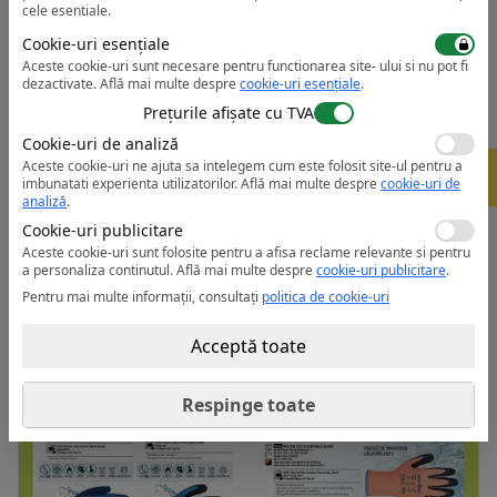
Caracteristici:
cele esentiale.
• Certificare CE
Cookie-uri esențiale
• Grad de finete tricot 10
Aceste cookie-uri sunt necesare pentru functionarea site- ului si nu pot fi
• Saculet pentru vanzarea cu amanuntul
dezactivate.
Află mai multe despre
cookie-uri esențiale
.
• Latexul ofera aderenta excelenta
Prețurile afișate cu TVA
• Durabilitate si aderenta excelente in conditii umede si
Cookie-uri de analiză
uscate
Aceste cookie-uri ne ajuta sa intelegem cum este folosit site-ul pentru a
-
5%
imbunatati experienta utilizatorilor.
Află mai multe despre
cookie-uri de
• Nivel D de rezistenta la taiere
analiză
.
• Strat din Aramid durabil rezistent la taieturi
Cookie-uri publicitare
• Ideale pentru industria sticlei
Aceste cookie-uri sunt folosite pentru a afisa reclame relevante si pentru
a personaliza continutul.
Află mai multe despre
cookie-uri publicitare
.
Fisa tehnica:
Deschide PDF
Pentru mai multe informații, consultați
politica de cookie-uri
Acceptă toate
Respinge toate