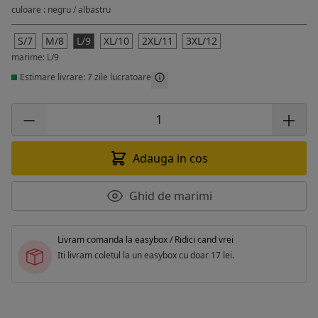
culoare : negru / albastru
S/7
M/8
L/9
XL/10
2XL/11
3XL/12
marime: L/9
Estimare livrare: 7 zile lucratoare
Adauga in cos
Ghid de marimi
Livram comanda la easybox / Ridici cand vrei
Iti livram coletul la un easybox cu doar 17 lei.