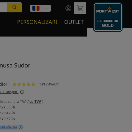
RO
PERSONALIZARI
OUTLET
nusa Sudor
ilor :
1 review-uri
us transport
fiseaza
fara TVA
/
cu TVA
)
i
21.56 lei
i
20.42 lei
i
19.67 lei
rsonalizata