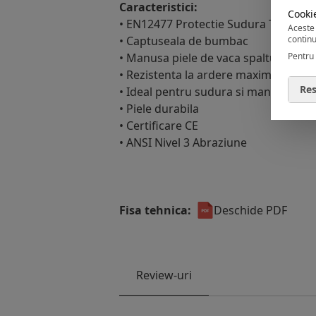
Caracteristici:
Cookie
• EN12477 Protectie Sudura Tip A
Aceste 
• Captuseala de bumbac
continu
• Manusa piele de vaca spaltuita 14 i
Pentru 
• Rezistenta la ardere maxima EN407
Res
• Ideal pentru sudura si manevrarea
• Piele durabila
• Certificare CE
• ANSI Nivel 3 Abraziune
Fisa tehnica:
Deschide PDF
Review-uri