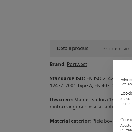
Detalii produs
Produse simi
Brand:
Portwest
Standarde ISO:
EN ISO 21420: 2020 D
Folosim
Poti ac
12477: 2001 Type A, EN 407: 2020 (41
Cookie
Descriere:
Manusi sudura 14 inch din 
Aceste 
multe 
dintr-o singura piesa si captuseala
Cooki
Material exterior:
Piele bovina, Bu
Aceste 
utilizat