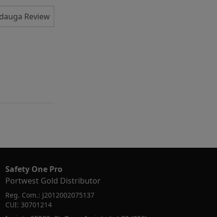
dauga Review
Safety One Pro
Portwest Gold Distributor
Reg. Com.: J2012002075137
CUI: 30701214