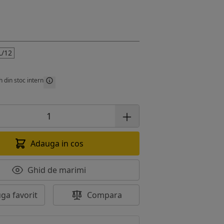
L/12
h din stoc intern
Adauga in cos
Ghid de marimi
ga favorit
Compara