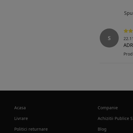
Spu
S
22.1
ADR
Prod
Acasa
Companie
Livrare
Achizitii Publice 
Politici returnare
Blog