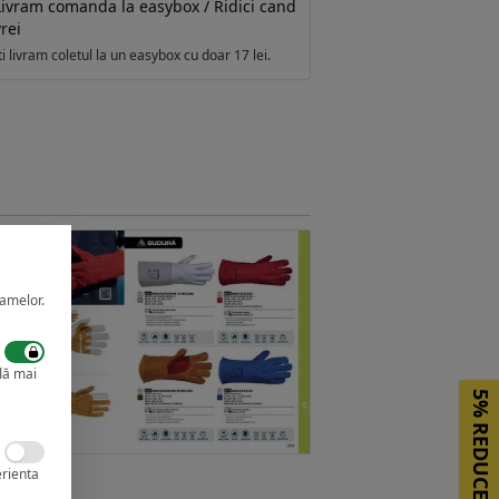
Livram comanda la easybox / Ridici cand
rei
ti livram coletul la un easybox cu doar 17 lei.
lamelor.
lă mai
5%
REDUCERE
erienta