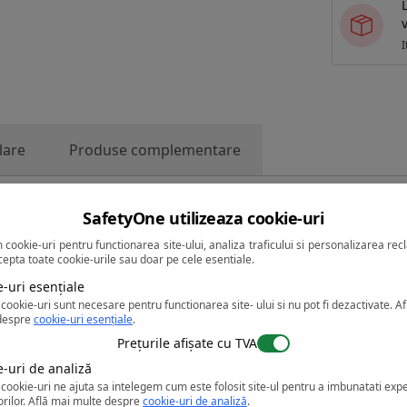
v
I
lare
Produse complementare
SafetyOne utilizeaza cookie-uri
exterity 1, EN 388: 2016 + A1: 2018 (3243X), EN
 cookie-uri pentru functionarea site-ului, analiza traficului si personalizarea rec
cepta toate cookie-urile sau doar pe cele esentiale.
2142)
-uri esențiale
piele spaltuita de bovina, cu partea dorsala
cookie-uri sunt necesare pentru functionarea site- ului si nu pot fi dezactivate.
Af
despre
cookie-uri esențiale
.
 din bumbac pentru confort. O singura marime.
Prețurile afișate cu TVA
e-uri de analiză
mbac
cookie-uri ne ajuta sa intelegem cum este folosit site-ul pentru a imbunatati exp
orilor.
Află mai multe despre
cookie-uri de analiză
.