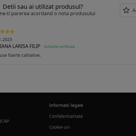
Detii sau ai utilizat produsul?
A
ne-ti parerea acordand o nota produsului
1.2023
IANA LARISA FILIP
Achizitie verificata
use foarte calitative.
Informatii legale
Confidentialitate
SICAP
Cookie-uri