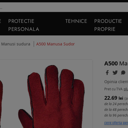
E
PROTECTIE
TEHNICE
PRODUCTIE
PERSONALA
PROPRIE
Manusi sudura
A500 Manusa Sudor
A500
Ma
Opinia client
Pret
cu TVA
pl
22.69
lei
(a
de la 24 perech
de la 48 perech
de la 96 perech
cere oferta pe