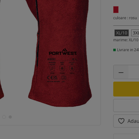
culoare : rosu
XL/10
3X
marime: XL/10
Livrare in 24
Adau