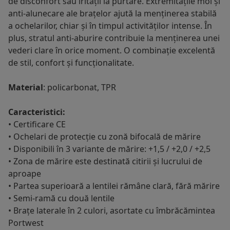
de disconfort sau iritații la purtare. Extremitățile moi și
anti-alunecare ale brațelor ajută la menținerea stabilă
a ochelarilor, chiar și în timpul activităților intense. În
plus, stratul anti-aburire contribuie la menținerea unei
vederi clare în orice moment. O combinație excelentă
de stil, confort și funcționalitate.
Material
: policarbonat, TPR
Caracteristici:
• Certificare CE
• Ochelari de protecție cu zonă bifocală de mărire
• Disponibili în 3 variante de mărire: +1,5 / +2,0 / +2,5
• Zona de mărire este destinată citirii și lucrului de
aproape
• Partea superioară a lentilei rămâne clară, fără mărire
• Semi-ramă cu două lentile
• Brațe laterale în 2 culori, asortate cu îmbrăcămintea
Portwest