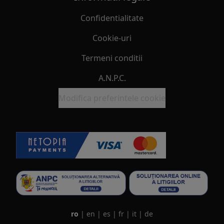
Confidentialitate
Cookie-uri
Termeni conditii
A.N.P.C.
Modifica preferintele cookie
ro
|
en
|
es
|
fr
|
it
|
de