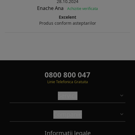
28.10.2024
Enache Ana
Achizitie verificata
Excelent
Produs conform asteptarilor
0800 800 047
Linie Telefonica Gratuita
Servicii
Companie
Informatii legale