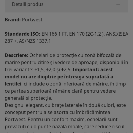
Detalii produs
Brand:
Portwest
Standarde ISO:
EN 166 1 FT, EN 170 (2C-1.2 ), ANSI/ISEA
Z87 +, AS/NZS 1337.1
Descriere:
Ochelari de protecție cu zonă bifocală de
mărire pentru citire și vedere de aproape, disponibili în
trei variante: +1,5, +2,0 și +2,5.
Important: acest
model nu are dioptrie pe întreaga suprafață a
lentilei
, ci include o zonă inferioară de mărire, în timp
ce partea superioară rămâne clară pentru vedere
generală și protecție.
Designul elegant, cu brațe laterale în două culori, este
conceput pentru a se asorta cu îmbrăcămintea
Portwest. Pentru un confort maxim, ochelarii sunt
prevăzuți cu o punte nazală moale, care reduce riscul