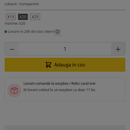
culoare : transparent
X15
X20
X25
marime: X20
Livrare in 24h din stoc intern
Adauga in cos
Livram comanda la easybox / Ridici cand vrei
Iti livram coletul la un easybox cu doar 17 lei.