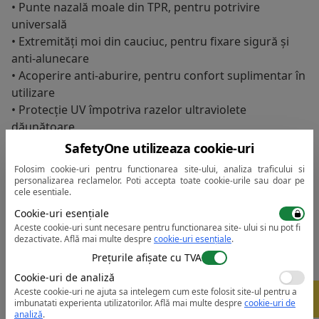
• Punte nazală moale din TPR, pentru potrivire
universală
• Extremități moi din cauciuc, pentru fixare sigură și
anti-alunecare
• Acoperire anti-aburire, pentru confort suplimentar în
utilizare
• Protecție UV împotriva razelor ultraviolete
dăunătoare
• Pungă de prezentare pentru vânzarea cu amănuntul
SafetyOne utilizeaza cookie-uri
• Ambalați individual, potriviți și pentru automate
Folosim cookie-uri pentru functionarea site-ului, analiza traficului si
personalizarea reclamelor. Poti accepta toate cookie-urile sau doar pe
cele esentiale.
Fisa tehnica:
Deschide PDF
Cookie-uri esențiale
Aceste cookie-uri sunt necesare pentru functionarea site- ului si nu pot fi
dezactivate.
Află mai multe despre
cookie-uri esențiale
.
Prețurile afișate cu TVA
Cookie-uri de analiză
Aceste cookie-uri ne ajuta sa intelegem cum este folosit site-ul pentru a
-
5%
imbunatati experienta utilizatorilor.
Află mai multe despre
cookie-uri de
analiză
.