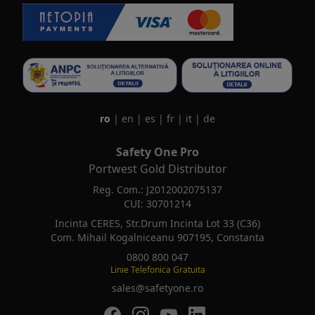
ro
|
en
|
es
|
fr
|
it
|
de
Safety One Pro
Portwest Gold Distributor
Reg. Com.: J2012002075137
CUI: 30701214
Incinta CERES, Str.Drum Incinta Lot 33 (C36)
Com. Mihail Kogalniceanu 907195, Constanta
0800 800 047
Linie Telefonica Gratuita
sales@safetyone.ro
SafetyOne pe Facebook
SafetyOne pe Instagram
SafetyOne pe Youtube
SafetyOne pe LinkedIn