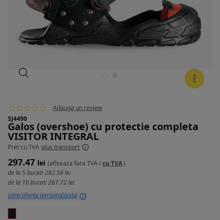
Adauga un review
SJ4490
Galos (overshoe) cu protectie completa
VISITOR INTEGRAL
Pret
cu TVA
plus transport
297.47
lei
(afiseaza
fara TVA
/
cu TVA
)
de la 5 bucati
282.59 lei
de la 10 bucati
267.72 lei
cere oferta personalizata