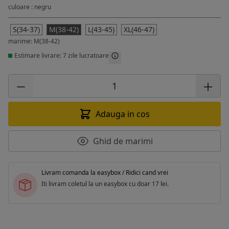
culoare : negru
S(34-37)
M(38-42)
L(43-45)
XL(46-47)
marime: M(38-42)
Estimare livrare: 7 zile lucratoare
Adauga in cos
Ghid de marimi
Livram comanda la easybox / Ridici cand vrei
Iti livram coletul la un easybox cu doar 17 lei.