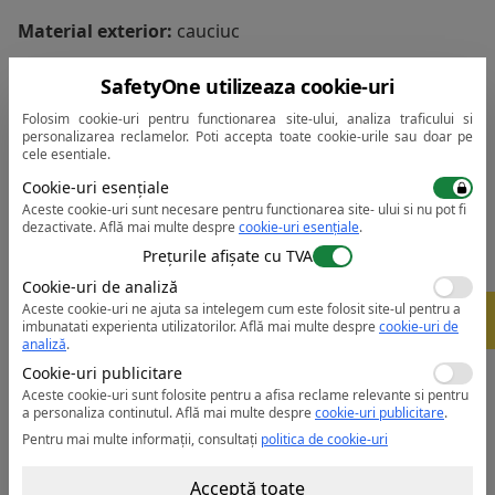
Material exterior:
cauciuc
Caracteristici:
SafetyOne utilizeaza cookie-uri
• Proprietati antistatice si ESD
Folosim cookie-uri pentru functionarea site-ului, analiza traficului si
• Bombeu de protectie din aluminiu/titan
personalizarea reclamelor. Poti accepta toate cookie-urile sau doar pe
cele esentiale.
• Talpa intermediara anti-perforatie
Cookie-uri esențiale
• Talpa exterioara rezistenta la combustibili si uleiuri
Aceste cookie-uri sunt necesare pentru functionarea site- ului si nu pot fi
• Talpa exterioara anti-alunecare
dezactivate.
Află mai multe despre
cookie-uri esențiale
.
• Reutilizabil
Prețurile afișate cu TVA
• Certificare SRC (SRB + SRA) - coeficient anti-alunecare
Cookie-uri de analiză
pe suprafete de otel cu glicerina si ceramice cu
Aceste cookie-uri ne ajuta sa intelegem cum este folosit site-ul pentru a
-
5%
detergent
imbunatati experienta utilizatorilor.
Află mai multe despre
cookie-uri de
analiză
.
• Coeficient remarcabil de aderenta
Cookie-uri publicitare
• Cod de culoare pentru a identifica marimile
Aceste cookie-uri sunt folosite pentru a afisa reclame relevante si pentru
• Doar 4 marimi pentru a acoperi marimile de la 34 la
a personaliza continutul.
Află mai multe despre
cookie-uri publicitare
.
47
Pentru mai multe informații, consultați
politica de cookie-uri
• Gama de marimi: S (34-37) - M (38-42) - L (43-45) - XL
(46-47)
Acceptă toate