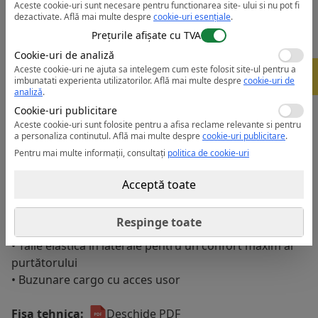
• Tiv reglabil pentru a se potrivi tuturor marimilor
Aceste cookie-uri sunt necesare pentru functionarea site- ului si nu pot fi
dezactivate.
Află mai multe despre
cookie-uri esențiale
.
• Două buzunare pentru genunchiere care permit
Prețurile afișate cu TVA
două opțiuni de poziționare
Cookie-uri de analiză
• Buzunar suport pentru ruleta
Aceste cookie-uri ne ajuta sa intelegem cum este folosit site-ul pentru a
-
• Genunchi pre-curbati pentru maximum de
5%
imbunatati experienta utilizatorilor.
Află mai multe despre
cookie-uri de
flexibilitate
analiză
.
• Culori contrastante pentru un look modern
Cookie-uri publicitare
• CE-CAT III
Aceste cookie-uri sunt folosite pentru a afisa reclame relevante si pentru
a personaliza continutul.
Află mai multe despre
cookie-uri publicitare
.
• Tesatura UPF 40 pentru a bloca 98% din razele UV
Pentru mai multe informații, consultați
politica de cookie-uri
• Intarituri in toate punctele solicitate
• Clin în zona șlițului pentru maximum de flexibilitate si
Acceptă toate
pentru a reduce stresul
• Certificare CE
Respinge toate
• 8 buzunare
• Talie elastică in laterale pentru un confort maxim al
purtătorului
• Buzunare cargo cu acces usor
Fisa tehnica:
Deschide PDF