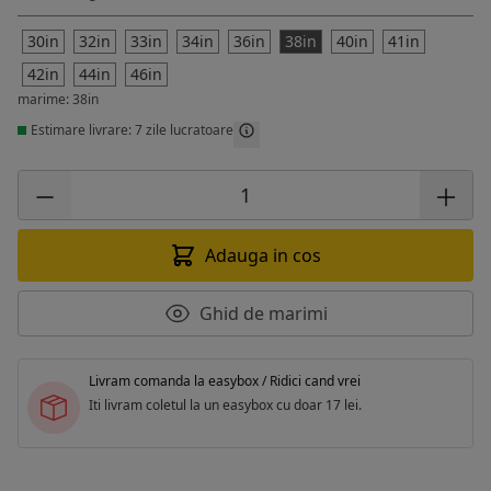
30in
32in
33in
34in
36in
38in
40in
41in
42in
44in
46in
marime: 38in
Estimare livrare: 7 zile lucratoare
Adauga in cos
Ghid de marimi
Livram comanda la easybox / Ridici cand vrei
Iti livram coletul la un easybox cu doar 17 lei.