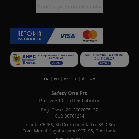
Modifica preferintele cookie
ro
|
en
|
es
|
fr
|
it
|
de
Safety One Pro
Portwest Gold Distributor
Reg. Com.: J2012002075137
CUI: 30701214
Incinta CERES, Str.Drum Incinta Lot 33 (C36)
Com. Mihail Kogalniceanu 907195, Constanta