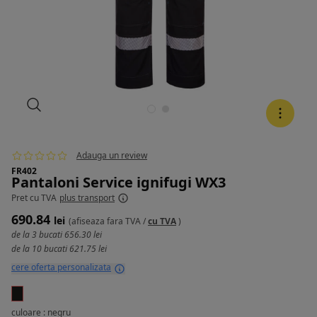
Adauga un review
FR402
Pantaloni Service ignifugi WX3
Pret
cu TVA
plus transport
690.84
lei
(afiseaza
fara TVA
/
cu TVA
)
de la 3 bucati
656.30 lei
de la 10 bucati
621.75 lei
cere oferta personalizata
culoare : negru