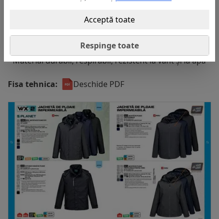
• Certificare CE
• Finisaj extrem de rezistent la apă Texpel™ Splash Eco,
Acceptă toate
fără PFAS – apa se scurge de pe suprafața materialului
• Impermeabilă, cu cusături lipite ce previn
Respinge toate
pătrunderea apei
• Material durabil, respirabil, rezistent la vânt și la apă
Fisa tehnica:
Deschide PDF