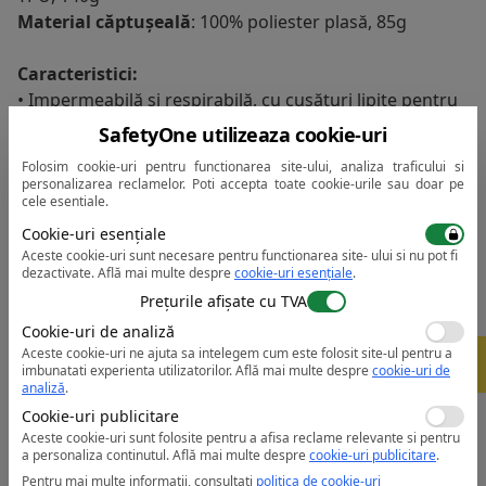
Material căptușeală
: 100% poliester plasă, 85g
Caracteristici:
• Impermeabilă și respirabilă, cu cusături lipite pentru
a preveni pătrunderea apei
SafetyOne utilizeaza cookie-uri
• Ideală pentru îmbrăcăminte corporate și
Folosim cookie-uri pentru functionarea site-ului, analiza traficului si
personalizări
personalizarea reclamelor. Poti accepta toate cookie-urile sau doar pe
cele esentiale.
• Fermoare de ventilare la subraț pentru o
respirabilitate suplimentară
Cookie-uri esențiale
• Glugă ergonomică pentru o potrivire perfectă
Aceste cookie-uri sunt necesare pentru functionarea site- ului si nu pot fi
dezactivate.
Află mai multe despre
cookie-uri esențiale
.
• Mâneci preformate pentru libertate de mișcare
Prețurile afișate cu TVA
sporită
Cookie-uri de analiză
• Manșete cu prindere tip arici pentru o fixare sigură
Aceste cookie-uri ne ajuta sa intelegem cum este folosit site-ul pentru a
-
• Protecție pentru bărbie cu clapetă interioară
5%
imbunatati experienta utilizatorilor.
Află mai multe despre
cookie-uri de
împotriva vântului pentru confort suplimentar
analiză
.
• Acces pentru imprimare și personalizare corporate
Cookie-uri publicitare
• 3 buzunare pentru depozitare generoasă
Aceste cookie-uri sunt folosite pentru a afisa reclame relevante si pentru
a personaliza continutul.
Află mai multe despre
cookie-uri publicitare
.
• Buzunare cu fermoar
Pentru mai multe informații, consultați
politica de cookie-uri