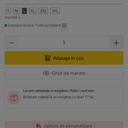
S
M
L
XL
2XL
3XL
marime: L
Estimare livrare: 7 zile lucratoare
Adauga in cos
Ghid de marimi
Livram comanda la easybox / Ridici cand vrei
Iti livram coletul la un easybox cu doar 17 lei.
Optiuni de personalizare