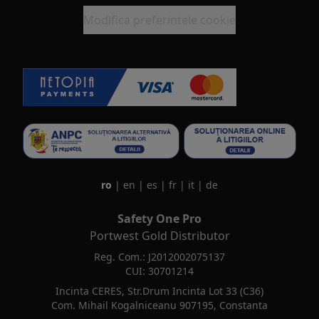
Modifica preferintele cookie
ro
|
en
|
es
|
fr
|
it
|
de
Safety One Pro
Portwest Gold Distributor
Reg. Com.: J2012002075137
CUI: 30701214
Incinta CERES, Str.Drum Incinta Lot 33 (C36)
Com. Mihail Kogalniceanu 907195, Constanta