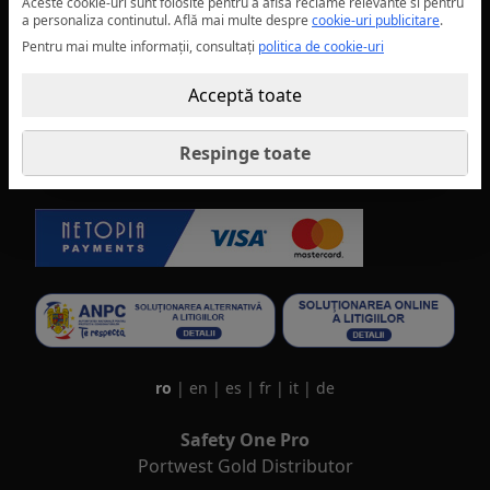
Cookie-uri
Aceste cookie-uri sunt folosite pentru a afisa reclame relevante si pentru
a personaliza continutul.
Află mai multe despre
cookie-uri publicitare
.
Termeni conditii
Pentru mai multe informații, consultați
politica de cookie-uri
A.N.P.C.
Acceptă toate
Modifica preferintele cookie
Respinge toate
ro
|
en
|
es
|
fr
|
it
|
de
Safety One Pro
Portwest Gold Distributor