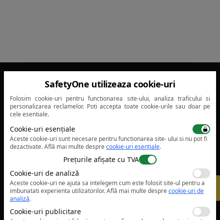
0800 800 047
SafetyOne utilizeaza cookie-uri
Linie Telefonica Gratuita
Folosim cookie-uri pentru functionarea site-ului, analiza traficului si
personalizarea reclamelor. Poti accepta toate cookie-urile sau doar pe
cele esentiale.
Servicii
Cookie-uri esențiale
Aceste cookie-uri sunt necesare pentru functionarea site- ului si nu pot fi
dezactivate.
Află mai multe despre
cookie-uri esențiale
.
Companie
Prețurile afișate cu TVA
Cookie-uri de analiză
Informatii legale
Aceste cookie-uri ne ajuta sa intelegem cum este folosit site-ul pentru a
-
5%
imbunatati experienta utilizatorilor.
Află mai multe despre
cookie-uri de
analiză
.
Confidentialitate
Cookie-uri publicitare