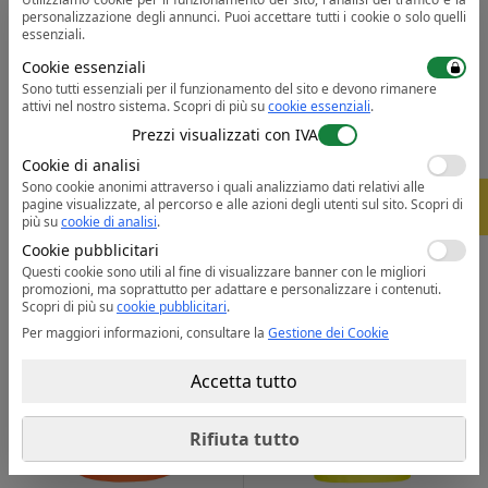
personalizzazione degli annunci. Puoi accettare tutti i cookie o solo quelli
essenziali.
Cookie essenziali
Sono tutti essenziali per il funzionamento del sito e devono rimanere
attivi nel nostro sistema.
Scopri di più su
cookie essenziali
.
Prezzi visualizzati con IVA
DX434
RT23
Maglietta DX4 HiVis Classe 1
Cookie di analisi
manica corta
T-shirt GO/RT ad alta visibilità
Sono cookie anonimi attraverso i quali analizziamo dati relativi alle
72.04
37.66
da
lei
da
lei
-
5%
pagine visualizzate, al percorso e alle azioni degli utenti sul sito.
Scopri di
da 30 pz. |
da 30 pz. |
più su
cookie di analisi
.
2 colori
1 colore
Cookie pubblicitari
Questi cookie sono utili al fine di visualizzare banner con le migliori
promozioni, ma soprattutto per adattare e personalizzare i contenuti.
Scopri di più su
cookie pubblicitari
.
Per maggiori informazioni, consultare la
Gestione dei Cookie
Accetta tutto
Rifiuta tutto