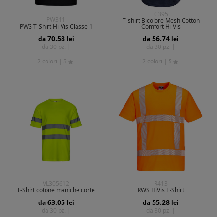
C395
PW311
T-shirt Bicolore Mesh Cotton
PW3 T-Shirt Hi-Vis Classe 1
Comfort Hi-Vis
70.58
56.74
da
lei
da
lei
da 30 pz. |
da 30 pz. |
2 colori
| 5
2 colori
| 5
VL305612
R413
T-Shirt cotone maniche corte
RWS HiVis T-Shirt
63.05
55.28
da
lei
da
lei
da 30 pz. |
da 30 pz. |