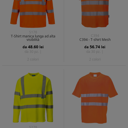
S178
C394
T-Shirt manica lunga ad alta
visibilità
C394 - T-shirt Mesh
48.60
56.74
da
lei
da
lei
da 30 pz. |
da 30 pz. |
2 colori
2 colori
S278