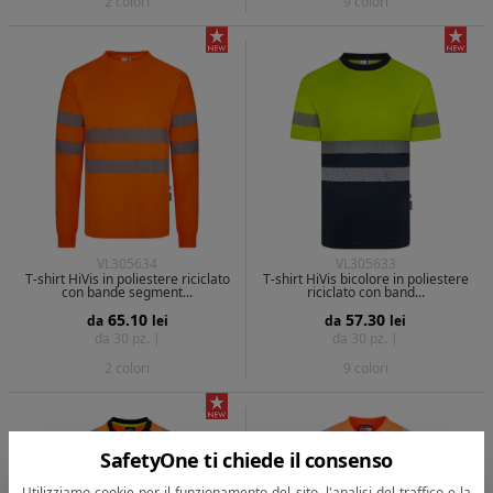
2 colori
9 colori
VL305634
VL305633
T-shirt HiVis in poliestere riciclato
T-shirt HiVis bicolore in poliestere
con bande segment...
riciclato con band...
65.10
57.30
da
lei
da
lei
da 30 pz. |
da 30 pz. |
2 colori
9 colori
SafetyOne ti chiede il consenso
Utilizziamo cookie per il funzionamento del sito, l'analisi del traffico e la