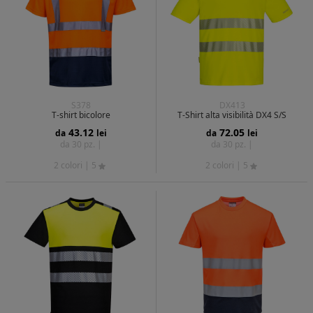
S378
DX413
T-shirt bicolore
T-Shirt alta visibilità DX4 S/S
43.12
72.05
da
lei
da
lei
da 30 pz. |
da 30 pz. |
2 colori
| 5
2 colori
| 5