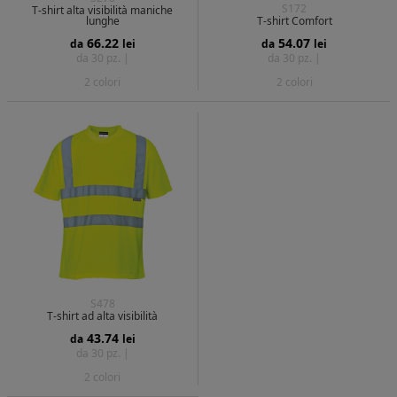
S172
T-shirt alta visibilità maniche
lunghe
T-shirt Comfort
66.22
54.07
da
lei
da
lei
da 30 pz. |
da 30 pz. |
2 colori
2 colori
S478
T-shirt ad alta visibilità
43.74
da
lei
da 30 pz. |
2 colori