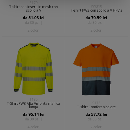
S179
PW310
T-shirt con inserti in mesh con
scollo a V
T-shirt PW3 con scollo a V Hi-Vis
51.03
70.59
da
lei
da
lei
da 30 pz. |
da 30 pz. |
2 colori
2 colori
T185
S173
T-Shirt PW3 Alta Visibilità manica
lunga
T-shirt Comfort bicolore
95.14
57.72
da
lei
da
lei
da 30 pz. |
da 30 pz. |
4 colori
2 colori