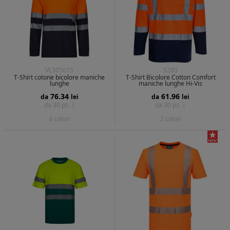
VL305615
S280
T-Shirt cotone bicolore maniche
T-Shirt Bicolore Cotton Comfort
lunghe
maniche lunghe Hi-Vis
76.34
61.96
da
lei
da
lei
da 30 pz. |
da 30 pz. |
4 colori
2 colori