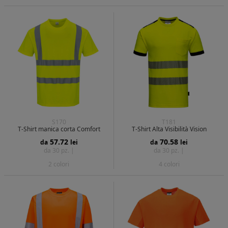
S170
T181
T-Shirt manica corta Comfort
T-Shirt Alta Visibilità Vision
57.72
70.58
da
lei
da
lei
da 30 pz. |
da 30 pz. |
2 colori
4 colori