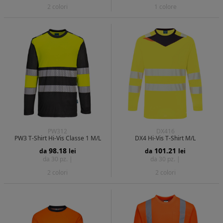
2 colori
1 colore
PW312
DX416
PW3 T-Shirt Hi-Vis Classe 1 M/L
DX4 Hi-Vis T-Shirt M/L
98.18
101.21
da
lei
da
lei
da 30 pz. |
da 30 pz. |
2 colori
2 colori