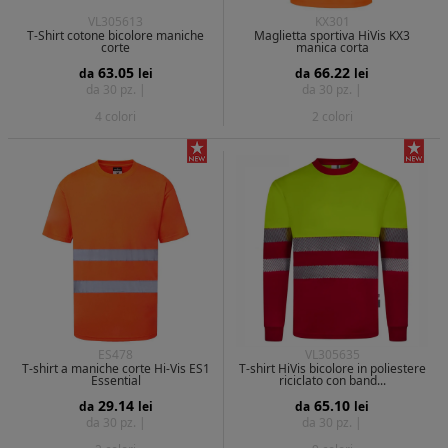
VL305613
KX301
T-Shirt cotone bicolore maniche
Maglietta sportiva HiVis KX3
corte
manica corta
63.05
66.22
da
lei
da
lei
da 30 pz. |
da 30 pz. |
4 colori
2 colori
ES478
VL305635
T-shirt a maniche corte Hi-Vis ES1
T-shirt HiVis bicolore in poliestere
Essential
riciclato con band...
29.14
65.10
da
lei
da
lei
da 30 pz. |
da 30 pz. |