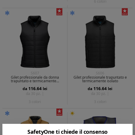
6 colori
S607
S606
Gilet professionale da donna
Gilet professionale trapuntato e
trapuntato e termicamente...
termicamente isolato
116.64
116.64
da
lei
da
lei
da 30 pz. |
da 30 pz. |
3 colori
3 colori
SafetyOne ti chiede il consenso