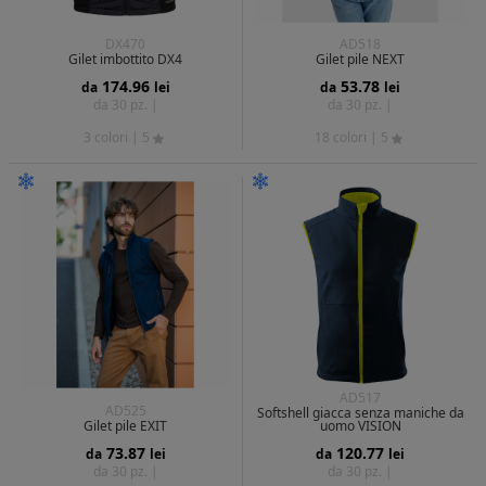
DX470
AD518
Gilet imbottito DX4
Gilet pile NEXT
174.96
53.78
da
lei
da
lei
da 30 pz. |
da 30 pz. |
3 colori
| 5
18 colori
| 5
AD517
AD525
Softshell giacca senza maniche da
Gilet pile EXIT
uomo VISION
73.87
120.77
da
lei
da
lei
da 30 pz. |
da 30 pz. |