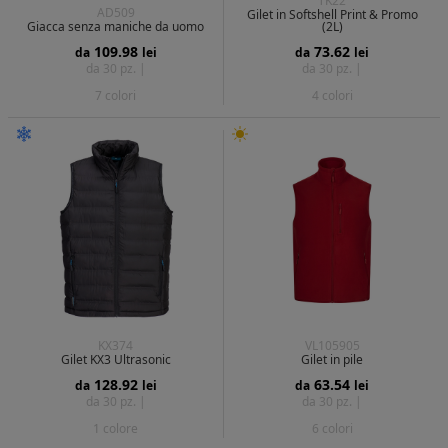
TK22
AD509
Gilet in Softshell Print & Promo
Giacca senza maniche da uomo
(2L)
109.98
73.62
da
lei
da
lei
da 30 pz. |
da 30 pz. |
7 colori
4 colori
KX374
VL105905
Gilet KX3 Ultrasonic
Gilet in pile
128.92
63.54
da
lei
da
lei
da 30 pz. |
da 30 pz. |
1 colore
6 colori