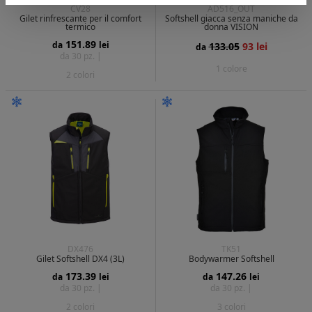
CV28
AD516_OUT
Gilet rinfrescante per il comfort
Softshell giacca senza maniche da
termico
donna VISION
151.89
da
lei
133.05
93 lei
da
da 30 pz. |
1 colore
2 colori
DX476
TK51
Gilet Softshell DX4 (3L)
Bodywarmer Softshell
173.39
147.26
da
lei
da
lei
da 30 pz. |
da 30 pz. |
2 colori
3 colori