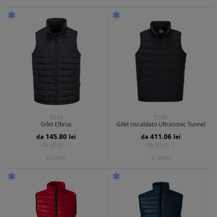
S544
S549
Gilet Elbrus
Gilet riscaldato Ultrasonic Tunnel
145.80
411.06
da
lei
da
lei
da 30 pz. |
da 30 pz. |
2 colori
2 colori