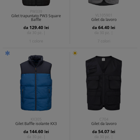
PW339
VL105901
Gilet trapuntato PW3 Square
Baffle
Gilet da lavoro
129.40
64.40
da
lei
da
lei
da 30 pz. |
da 30 pz. |
1 colore
7 colori
KX305
C704
Gilet Baffle isolante KX3
Gilet da lavoro
144.60
54.07
da
lei
da
lei
da 30 pz. |
da 30 pz. |