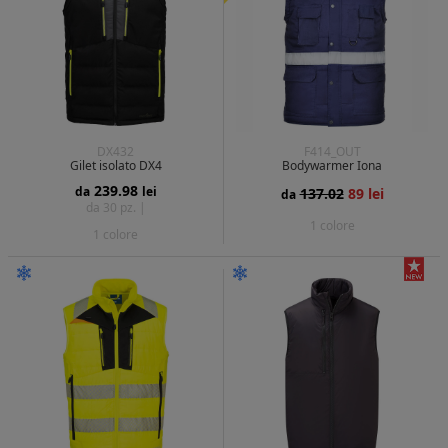
DX432
F414_OUT
Gilet isolato DX4
Bodywarmer Iona
239.98
da
lei
137.02
89 lei
da
da 30 pz. |
1 colore
1 colore