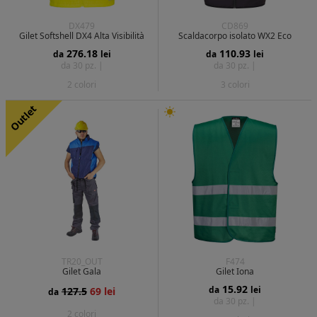
DX479
CD869
Gilet Softshell DX4 Alta Visibilità
Scaldacorpo isolato WX2 Eco
276.18
110.93
da
lei
da
lei
da 30 pz. |
da 30 pz. |
2 colori
3 colori
Outlet
TR20_OUT
F474
Gilet Gala
Gilet Iona
15.92
da
lei
127.5
69 lei
da
da 30 pz. |
2 colori