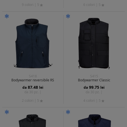
9 colori
| 5
6 colori
| 5
S418
S415
Bodywarmer reversibile RS
Bodywarmer Classic
87.48
99.75
da
lei
da
lei
da 30 pz. |
da 30 pz. |
2 colori
| 5
4 colori
| 5