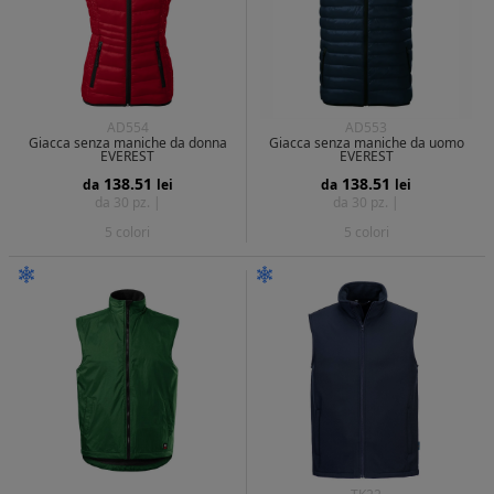
AD554
AD553
Giacca senza maniche da donna
Giacca senza maniche da uomo
EVEREST
EVEREST
138.51
138.51
da
lei
da
lei
da 30 pz. |
da 30 pz. |
5 colori
5 colori