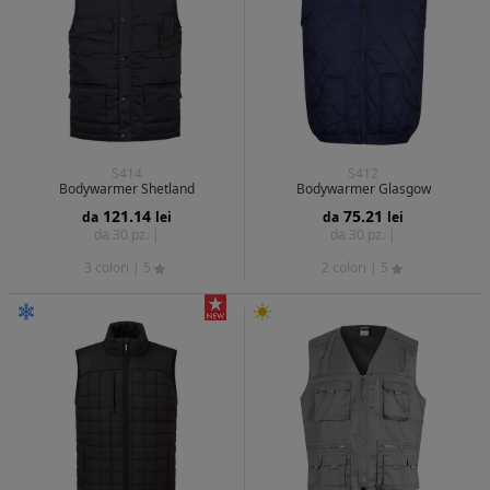
S414
S412
Bodywarmer Shetland
Bodywarmer Glasgow
121.14
75.21
da
lei
da
lei
da 30 pz. |
da 30 pz. |
3 colori
| 5
2 colori
| 5