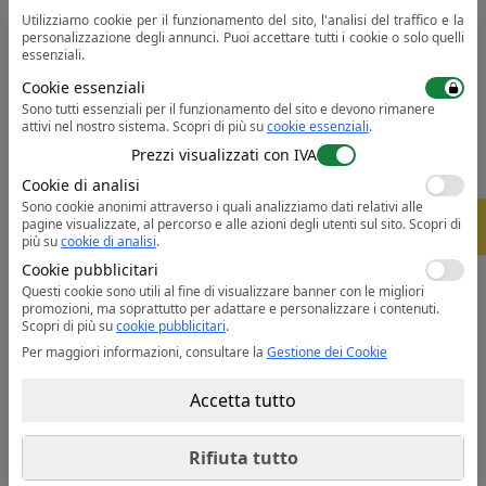
Utilizziamo cookie per il funzionamento del sito, l'analisi del traffico e la
personalizzazione degli annunci. Puoi accettare tutti i cookie o solo quelli
essenziali.
Cookie essenziali
Sono tutti essenziali per il funzionamento del sito e devono rimanere
attivi nel nostro sistema.
Scopri di più su
cookie essenziali
.
KA361
CV01
Prezzi visualizzati con IVA
Gilet reversibile KA3
Gilet rinfrescante
Cookie di analisi
148.84
170.23
da
lei
da
lei
Sono cookie anonimi attraverso i quali analizziamo dati relativi alle
da 30 pz. |
da 30 pz. |
-
5%
pagine visualizzate, al percorso e alle azioni degli utenti sul sito.
Scopri di
più su
cookie di analisi
1 colore
.
1 colore
Cookie pubblicitari
Outlet
Questi cookie sono utili al fine di visualizzare banner con le migliori
promozioni, ma soprattutto per adattare e personalizzare i contenuti.
Scopri di più su
cookie pubblicitari
.
Per maggiori informazioni, consultare la
Gestione dei Cookie
Accetta tutto
Rifiuta tutto