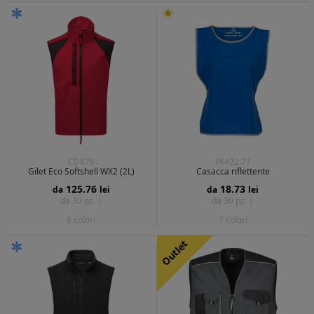
CD876
FK422.77
Gilet Eco Softshell WX2 (2L)
Casacca riflettente
125.76
18.73
da
lei
da
lei
da 30 pz. |
da 30 pz. |
6 colori
7 colori
Outlet