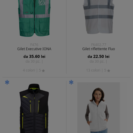
F476
FK402.77
Gilet Executive IONA
Gilet riflettente Fluo
35.60
22.50
da
lei
da
lei
da 30 pz. |
da 30 pz. |
4 colori
| 5
13 colori
| 5