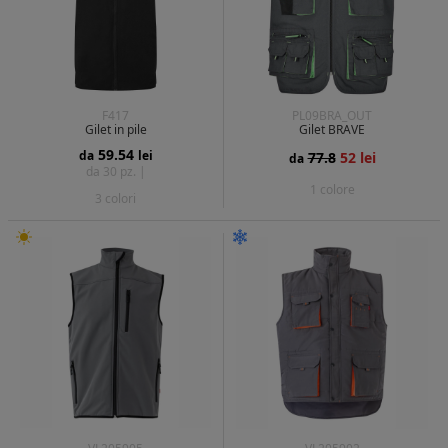
F417
PL09BRA_OUT
Gilet in pile
Gilet BRAVE
59.54
da
lei
77.8
52 lei
da
da 30 pz. |
1 colore
3 colori