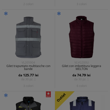
2 colori
3 colori
VL205904
VLVG200U
Gilet trapuntato multitasche con
Gilet con imbottitura leggera
bande
MELTON
125.77
74.79
da
lei
da
lei
da 30 pz. |
da 30 pz. |
3 colori
6 colori
Outlet