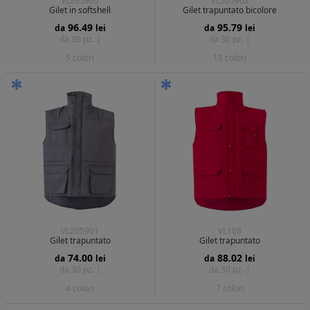
VL205905
VL205902
Gilet in softshell
Gilet trapuntato bicolore
96.49
95.79
da
lei
da
lei
da 30 pz. |
da 30 pz. |
5 colori
15 colori
VL205901
VL108
Gilet trapuntato
Gilet trapuntato
74.00
88.02
da
lei
da
lei
da 30 pz. |
da 30 pz. |
4 colori
7 colori