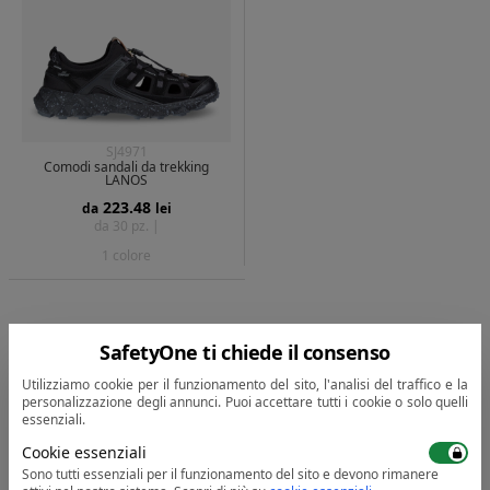
SJ4971
Comodi sandali da trekking
LANOS
223.48
da
lei
da 30 pz. |
1 colore
SafetyOne ti chiede il consenso
Utilizziamo cookie per il funzionamento del sito, l'analisi del traffico e la
personalizzazione degli annunci. Puoi accettare tutti i cookie o solo quelli
visualizza completamente
essenziali.
Cookie essenziali
Sono tutti essenziali per il funzionamento del sito e devono rimanere