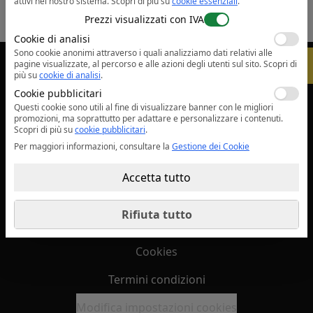
attivi nel nostro sistema.
Scopri di più su
cookie essenziali
.
Prezzi visualizzati con IVA
Cookie di analisi
Sono cookie anonimi attraverso i quali analizziamo dati relativi alle
-
5%
pagine visualizzate, al percorso e alle azioni degli utenti sul sito.
Scopri di
sales@safetyone.ro
più su
cookie di analisi
.
Cookie pubblicitari
Servizi
Questi cookie sono utili al fine di visualizzare banner con le migliori
promozioni, ma soprattutto per adattare e personalizzare i contenuti.
Scopri di più su
cookie pubblicitari
.
Per maggiori informazioni, consultare la
Gestione dei Cookie
Ditta
Accetta tutto
Informazioni legali
Rifiuta tutto
Confidenzialità
Cookies
Termini condizioni
Modifica impostazioni cookies