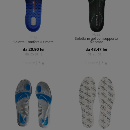
FC82
FC81
Soletta in gel con supporto
Soletta Comfort Ultimate
plantare
20.90
48.47
da
lei
da
lei
da 25 pz. |
da 25 pz. |
1 colore
| 5
1 colore
| 5