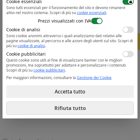
Cookie essenziali
Outlet
Sono tutti essenziali per il funzionamento del sito e devono rimanere
attivi nel nostro sistema.
Scopri di più su
cookie essenziali
.
Prezzi visualizzati con IVA
Cookie di analisi
Sono cookie anonimi attraverso i quali analizziamo dati relativi alle
-
5%
pagine visualizzate, al percorso e alle azioni degli utenti sul sito.
Scopri di
più su
cookie di analisi
.
Cookie pubblicitari
Questi cookie sono utili al fine di visualizzare banner con le migliori
promozioni, ma soprattutto per adattare e personalizzare i contenuti.
Scopri di più su
cookie pubblicitari
.
B6313_OUT
Sottopiede Dry'n Air Scan&Fit
Per maggiori informazioni, consultare la
Gestione dei Cookie
Record - Low
111.91
75 lei
da
Accetta tutto
1 colore
Rifiuta tutto