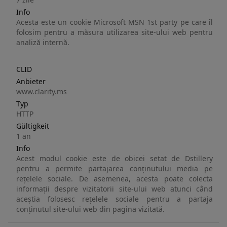
Info
Acesta este un cookie Microsoft MSN 1st party pe care îl
folosim pentru a măsura utilizarea site-ului web pentru
analiză internă.
CLID
Anbieter
www.clarity.ms
Typ
HTTP
Gültigkeit
1 an
Info
Acest modul cookie este de obicei setat de Dstillery
pentru a permite partajarea conținutului media pe
rețelele sociale. De asemenea, acesta poate colecta
informații despre vizitatorii site-ului web atunci când
aceștia folosesc rețelele sociale pentru a partaja
conținutul site-ului web din pagina vizitată.