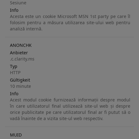
Sesiune
Info
Acesta este un cookie Microsoft MSN 1st party pe care îl
folosim pentru a măsura utilizarea site-ului web pentru
analiză internă.
ANONCHK
Anbieter
.c.clarity.ms
Typ
HTTP
Gültigkeit
10 minute
Info
Acest modul cookie furnizează informații despre modul
în care utilizatorul final utilizează site-ul web și despre
orice publicitate pe care utilizatorul final ar fi putut să o
vadă înainte de a vizita site-ul web respectiv.
MUID