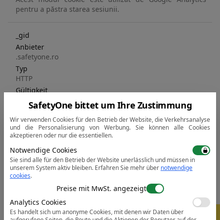
pentru a păstra starea sesiunii.
_gid
Anbieter
.safetyone.ro
Typ
HTTP
Gültigkeit
1 zi
SafetyOne bittet um Ihre Zustimmung
Info
Wir verwenden Cookies für den Betrieb der Website, die Verkehrsanalyse
Acest modul cookie este setat de Google Analytics. Acesta
und die Personalisierung von Werbung. Sie können alle Cookies
stochează și actualizează o valoare unică pentru fiecare
akzeptieren oder nur die essentiellen.
pagină vizitată și este utilizat pentru a număra și urmări
Notwendige Cookies
vizionările de pagini.
Sie sind alle für den Betrieb der Website unerlässlich und müssen in
unserem System aktiv bleiben.
Erfahren Sie mehr über
notwendige
cookies
.
Marketing
Preise mit MwSt. angezeigt
Cookie-urile de marketing sunt utilizate pentru a urmări
Analytics Cookies
vizitatorii pe diferite site-uri web. Intenția este de a afișa
Es handelt sich um anonyme Cookies, mit denen wir Daten über
-
reclame relevante și atractive pentru fiecare utilizator în
5%
aufgerufene Seiten, die Route und die Aktionen der Benutzer auf der