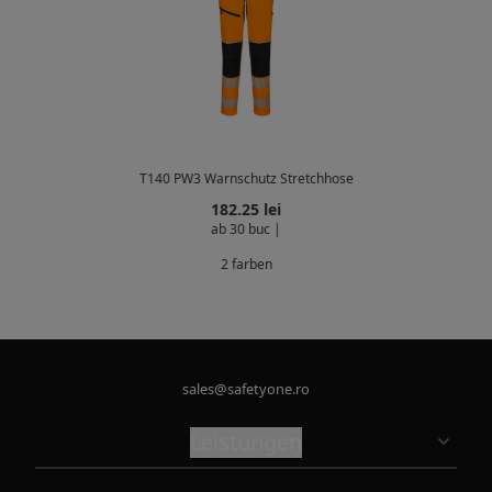
T140 PW3 Warnschutz Stretchhose
182.25
lei
ab 30 buc |
2 farben
sales@safetyone.ro
Leistungen