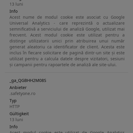
13 luni
Info
Acest nume de modul cookie este asociat cu Google
Universal Analytics - care reprezintă o actualizare
semnificativă a serviciului de analiză Google, utilizat mai
frecvent. Acest modul cookie este utilizat pentru a
distinge utilizatorii unici prin atribuirea unui număr
generat aleatoriu ca identificator de client. Acesta este
inclus în fiecare solicitare de pagină dintr-un site și este
utilizat pentru a calcula datele despre vizitatori, sesiuni
și campanii pentru rapoartele de analiză ale site-ului.
_ga_QGBHH2M08S
Anbieter
.safetyone.ro
Typ
HTTP
Gültigkeit
13 luni
Info
Acest modul cookie este utilizat de Google Analytics