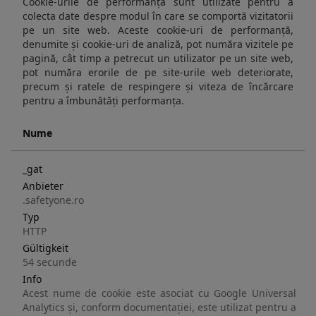
Cookie-urile de performanță sunt utilizate pentru a
colecta date despre modul în care se comportă vizitatorii
pe un site web. Aceste cookie-uri de performanță,
denumite și cookie-uri de analiză, pot număra vizitele pe
pagină, cât timp a petrecut un utilizator pe un site web,
pot număra erorile de pe site-urile web deteriorate,
precum și ratele de respingere și viteza de încărcare
pentru a îmbunătăți performanța.
Nume
_gat
Anbieter
.safetyone.ro
Typ
HTTP
Gültigkeit
54 secunde
Info
Acest nume de cookie este asociat cu Google Universal
Analytics și, conform documentației, este utilizat pentru a