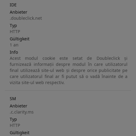
IDE
Anbieter
.doubleclick.net
Typ
HTTP
Gültigkeit
1 an
Info
Acest modul cookie este setat de Doubleclick și
furnizează informații despre modul în care utilizatorul
final utilizează site-ul web și despre orice publicitate pe
care utilizatorul final ar fi putut să o vadă înainte de a
vizita site-ul web respectiv.
SM
Anbieter
.c.clarity.ms
Typ
HTTP
Gültigkeit