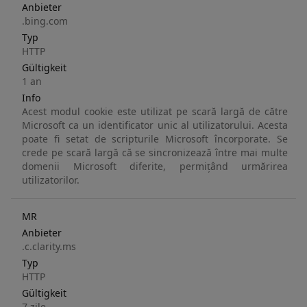
Anbieter
.bing.com
Typ
HTTP
Gültigkeit
1 an
Info
Acest modul cookie este utilizat pe scară largă de către
Microsoft ca un identificator unic al utilizatorului. Acesta
poate fi setat de scripturile Microsoft încorporate. Se
crede pe scară largă că se sincronizează între mai multe
domenii Microsoft diferite, permițând urmărirea
utilizatorilor.
MR
Anbieter
.c.clarity.ms
Typ
HTTP
Gültigkeit
7 zile