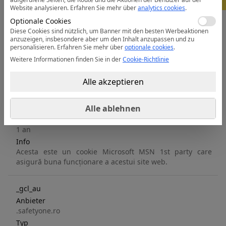
parte și, prin urmare, mai valoroase pentru editori și
Website analysieren.
Erfahren Sie mehr über
analytics cookies
.
agenții de publicitate/terți.
Optionale Cookies
Diese Cookies sind nützlich, um Banner mit den besten Werbeaktionen
Nume
anzuzeigen, insbesondere aber um den Inhalt anzupassen und zu
personalisieren.
Erfahren Sie mehr über
optionale cookies
.
Weitere Informationen finden Sie in der
Cookie-Richtlinie
SRM_B
Anbieter
Alle akzeptieren
.c.bing.com
Typ
HTTP
Alle ablehnen
Gültigkeit
1 an
Info
Acesta este un cookie Microsoft MSN 1st party care
asigură buna funcționare a acestui site web.
_gcl_au
Anbieter
.safetyone.ro
Typ