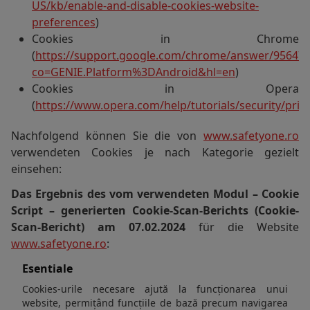
US/kb/enable-and-disable-cookies-website-
preferences
)
Cookies in Chrome
(
https://support.google.com/chrome/answer/95647?
co=GENIE.Platform%3DAndroid&hl=en
)
Cookies in Opera
(
https://www.opera.com/help/tutorials/security/priv
Nachfolgend können Sie die von
www.safetyone.ro
verwendeten Cookies je nach Kategorie gezielt
einsehen:
Das Ergebnis des vom verwendeten Modul – Cookie
Script – generierten Cookie-Scan-Berichts (Cookie-
Scan-Bericht) am 07.02.2024
für die Website
www.safetyone.ro
:
Esentiale
Cookies-urile necesare ajută la funcționarea unui
website, permițând funcțiile de bază precum navigarea