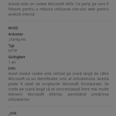
Acesta este un cookie Microsoft MSN 1st party pe care îl
folosim pentru a măsura utilizarea site-ului web pentru
analiză internă.
MUID
Anbieter
.clarity.ms
Typ
HTTP
Gültigkeit
1 an
Info
Acest modul cookie este utilizat pe scară largă de către
Microsoft ca un identificator unic al utilizatorului. Acesta
poate fi setat de scripturile Microsoft încorporate. Se
crede pe scară largă că se sincronizează între mai multe
domenii Microsoft diferite, permițând urmărirea
utilizatorilor.
_clck