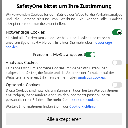
Ausstattung:
SafetyOne bittet um Ihre Zustimmung
• Haltbares Polyester/Baumwollgewebe mit Texpel
Wir verwenden Cookies für den Betrieb der Website, die Verkehrsanalyse
Ausrüstung
und die Personalisierung von Werbung. Sie können alle Cookies
akzeptieren oder nur die essentiellen.
• UPF 50+ blockiert über 98% der UV Strahlen
• Reflexstreifen für gute Sichtbarkeit
Notwendige Cookies
Sie sind alle für den Betrieb der Website unerlässlich und müssen in
• 3 Taschen für ausreichenden Stauraum
unserem System aktiv bleiben.
Erfahren Sie mehr über
notwendige
• eingearbeitete Gesäßtasche
cookies
.
• Seitlicher Tascheneingriff
Preise mit MwSt. angezeigt
• Gummizug im Rückenteil für einen sicheren Sitz
Analytics Cookies
• Zertifiziert nach EN ISO 20471 nach 50x Wäschen
Es handelt sich um anonyme Cookies, mit denen wir Daten über
-
5%
• Entspricht RIS 3279-TOM für die Bahnindustrie (nur
aufgerufene Seiten, die Route und die Aktionen der Benutzer auf der
Website analysieren.
Erfahren Sie mehr über
analytics cookies
.
orange)
Optionale Cookies
• CE zertifiziert
Diese Cookies sind nützlich, um Banner mit den besten Werbeaktionen
anzuzeigen, insbesondere aber um den Inhalt anzupassen und zu
personalisieren.
Erfahren Sie mehr über
optionale cookies
.
Datenblatt:
Öffnen Sie das PDF
Weitere Informationen finden Sie in der
Cookie-Richtlinie
Alle akzeptieren