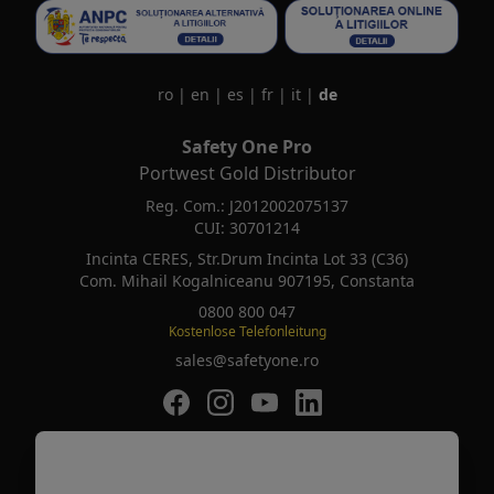
ro
|
en
|
es
|
fr
|
it
|
de
Safety One Pro
Portwest Gold Distributor
Reg. Com.: J2012002075137
CUI: 30701214
Incinta CERES, Str.Drum Incinta Lot 33 (C36)
Com. Mihail Kogalniceanu 907195, Constanta
0800 800 047
Kostenlose Telefonleitung
sales@safetyone.ro
SafetyOne pe Facebook
SafetyOne pe Instagram
SafetyOne pe Youtube
SafetyOne pe LinkedIn
Safety is the new Smart
Mih*****
a comandat recent
DX4 Polo Shirt S/S
SafetyOne © 2026 Alle Rechte vorbehalten