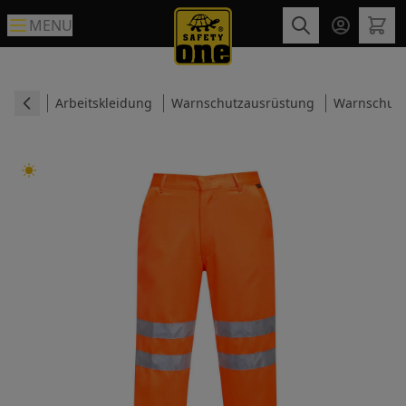
MENU
Arbeitskleidung
Warnschutzausrüstung
Warnschut