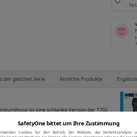
hi
H
1
 der gleichen Serie
Ähnliche Produkte
Ergänze
sbundhose ist eine schlanke Version der T702
chen für ausreichend Stauraum und Sicherheit.
SafetyOne bittet um Ihre Zustimmung
gem Poly-Baumwoll-Canvas-Gewebe mit
er eine Vielzahl praktischer Funktionen,
erwenden Cookies für den Betrieb der Website, die Verkehrsanalyse u