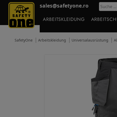
sales@safetyone.ro
ARBEITSKLEIDUNG
ARBEITSC
SafetyOne
Arbeitskleidung
Universalausrüstung
A