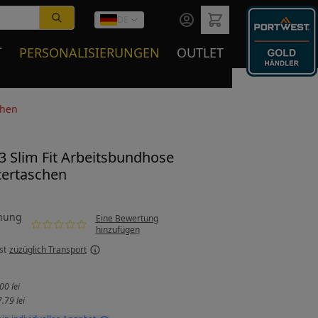
DE
T
PERSONALISIERUNGEN
OUTLET
chen
 Slim Fit Arbeitsbundhose
tertaschen
nung
Eine Bewertung
hinzufügen
st
zuzüglich Transport
00 lei
.79 lei