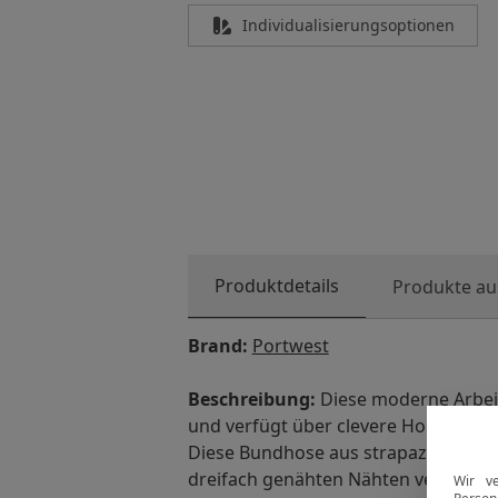
Individualisierungsoptionen
Produktdetails
Produkte aus
Brand:
Portwest
Beschreibung:
Diese moderne Arbeit
und verfügt über clevere Holstertas
Diese Bundhose aus strapazierfähi
dreifach genähten Nähten verfügt üb
Wir v