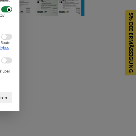
ellen.
tiv
5%
DIE ERMÄSSIGUNG
 Route
lytics
r über
eren