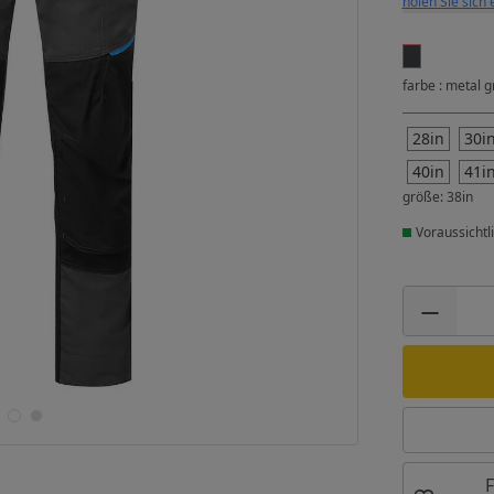
holen Sie sich 
farbe : metal g
28in
30i
40in
41i
größe: 38in
Voraussichtl
F