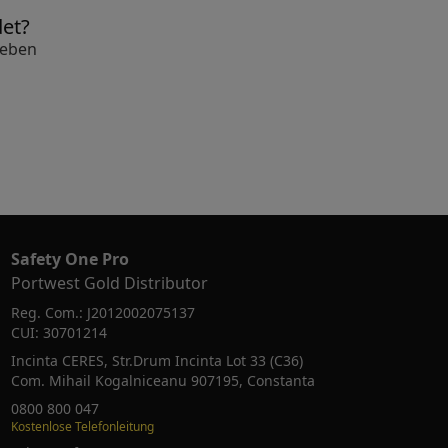
det?
geben
Safety One Pro
Portwest Gold Distributor
Reg. Com.: J2012002075137
CUI: 30701214
Incinta CERES, Str.Drum Incinta Lot 33 (C36)
Com. Mihail Kogalniceanu 907195, Constanta
0800 800 047
Kostenlose Telefonleitung