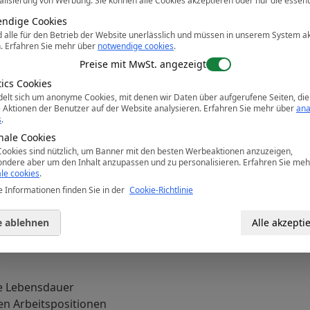
lisierung von Werbung. Sie können alle Cookies akzeptieren oder nur die essenti
schen, ein hochgezogener hinterer Bund und
zlichen Komfort. Innovative Stretcheinsätze
ndige Cookies
d alle für den Betrieb der Website unerlässlich und müssen in unserem System ak
d Flexibilität in den wichtigsten
n.
Erfahren Sie mehr über
notwendige cookies
.
Preise mit MwSt. angezeigt
tics Cookies
 65 % Polyester, 35 % Baumwolle Canvas
delt sich um anonyme Cookies, mit denen wir Daten über aufgerufene Seiten, die
e Aktionen der Benutzer auf der Website analysieren.
Erfahren Sie mehr über
ana
 8% Elasthan
s
.
nale Cookies
Cookies sind nützlich, um Banner mit den besten Werbeaktionen anzuzeigen,
ondere aber um den Inhalt anzupassen und zu personalisieren.
Erfahren Sie meh
chen Komfort
le cookies
.
as für maximalen Komfort
 Informationen finden Sie in der
Cookie-Richtlinie
tigen Bewegungsbereichen bieten
ität
e ablehnen
Alle akzepti
aum
ge Lebensdauer
en Arbeitspositionen