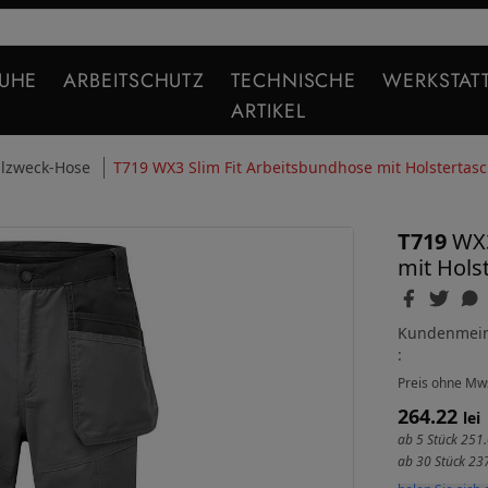
HUHE
ARBEITSCHUTZ
TECHNISCHE
WERKSTAT
ARTIKEL
llzweck-Hose
T719 WX3 Slim Fit Arbeitsbundhose mit Holstertas
T719
WX3
mit Hols
Kundenmei
:
Preis
ohne Mw
264.22
lei
ab 5 Stück
251.
ab 30 Stück
237