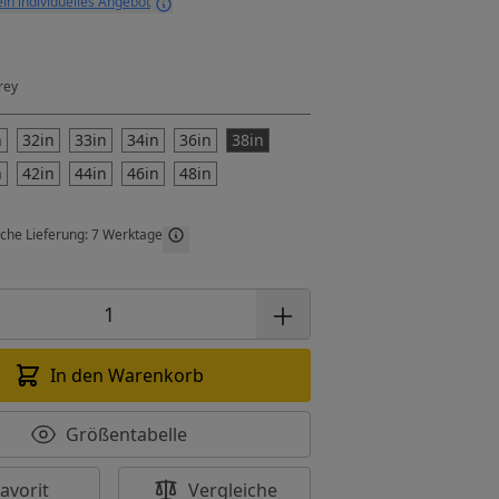
ein individuelles Angebot
rey
n
32in
33in
34in
36in
38in
n
42in
44in
46in
48in
iche Lieferung: 7 Werktage
In den Warenkorb
Größentabelle
avorit
Vergleiche