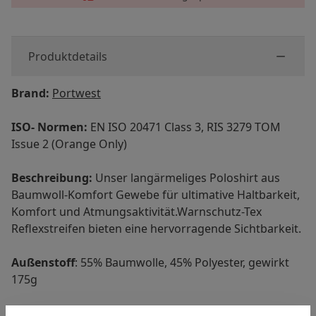
Produktdetails
Brand:
Portwest
ISO- Normen:
EN ISO 20471 Class 3, RIS 3279 TOM
Issue 2 (Orange Only)
Beschreibung:
Unser langärmeliges Poloshirt aus
Baumwoll-Komfort Gewebe für ultimative Haltbarkeit,
Komfort und Atmungsaktivität.Warnschutz-Tex
Reflexstreifen bieten eine hervorragende Sichtbarkeit.
Außenstoff
: 55% Baumwolle, 45% Polyester, gewirkt
175g
Ausstattung: