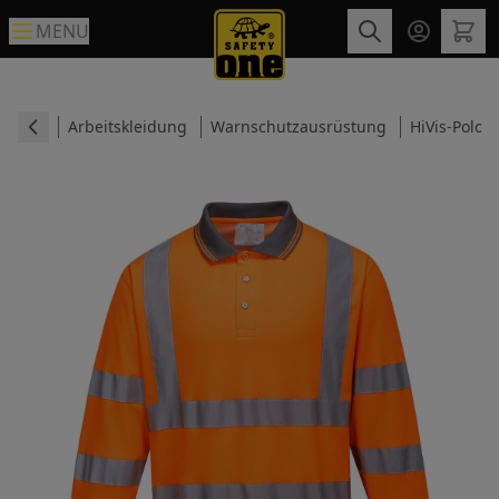
MENU
Arbeitskleidung
Warnschutzausrüstung
HiVis-Polosh