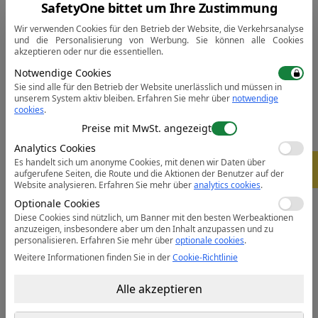
SafetyOne bittet um Ihre Zustimmung
• Feuchtigkeitstransportierndes Gewebe hält den
Wir verwenden Cookies für den Betrieb der Website, die Verkehrsanalyse
Körper warm, kühl und trocken
und die Personalisierung von Werbung. Sie können alle Cookies
• Reflexstreifen für gute Sichtbarkeit
akzeptieren oder nur die essentiellen.
• Stoff mit einem UP-Faktor von über 35, um 97% der
Notwendige Cookies
UV-Strahlen abzuhalten
Sie sind alle für den Betrieb der Website unerlässlich und müssen in
• Kontrastkragen mit reflektierendem Streifen
unserem System aktiv bleiben.
Erfahren Sie mehr über
notwendige
cookies
.
• Seitenschlitze
Preise mit MwSt. angezeigt
• Grosszügige Passform
Analytics Cookies
• Zertifiziert nach EN ISO 20471 nach 50x Wäschen
Es handelt sich um anonyme Cookies, mit denen wir Daten über
-
• Entspricht RIS 3279-TOM für die Bahnindustrie (nur
5%
aufgerufene Seiten, die Route und die Aktionen der Benutzer auf der
orange)
Website analysieren.
Erfahren Sie mehr über
analytics cookies
.
• CE zertifiziert
Optionale Cookies
Diese Cookies sind nützlich, um Banner mit den besten Werbeaktionen
anzuzeigen, insbesondere aber um den Inhalt anzupassen und zu
Datenblatt:
Öffnen Sie das PDF
personalisieren.
Erfahren Sie mehr über
optionale cookies
.
Weitere Informationen finden Sie in der
Cookie-Richtlinie
Alle akzeptieren