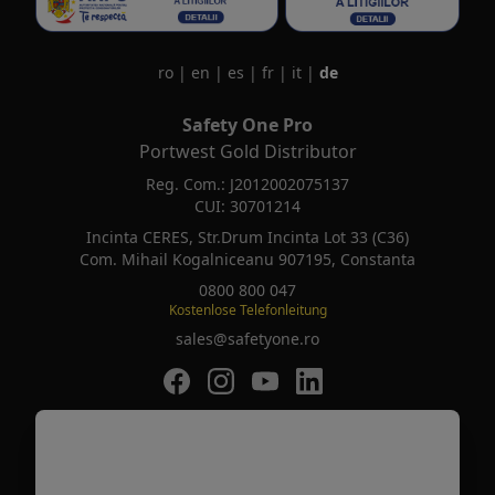
ro
|
en
|
es
|
fr
|
it
|
de
Safety One Pro
Portwest Gold Distributor
Reg. Com.: J2012002075137
CUI: 30701214
Incinta CERES, Str.Drum Incinta Lot 33 (C36)
Com. Mihail Kogalniceanu 907195, Constanta
0800 800 047
Kostenlose Telefonleitung
sales@safetyone.ro
SafetyOne pe Facebook
SafetyOne pe Instagram
SafetyOne pe Youtube
SafetyOne pe LinkedIn
Safety is the new Smart
BER*****
a comandat recent
Sicherheitssandalen S1P ESD SR ..
SafetyOne © 2026 Alle Rechte vorbehalten
37 minute în urmă
vezi produsul
made with
♥
by
newpixel.ro