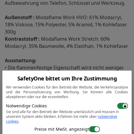
Aufbewahrung von Telefon, Schlüssel und Werkzeug.
Außenstoff :
Modaflame Work HVO: 61% Modacryl,
18% Viskose, 15% Polyester, 5% Aramid, 1% Kohlefaser
300g
Kontraststoff :
Modaflame Work Stretch: 60%
Modacryl, 35% Baumwolle, 4% Elasthan, 1% Kohlefaser
Ausstattung:
• Die flammenfestige Eigenschaft wird nicht weniger
• Verstärkte Einsätze in den Verschleißbereichen für
SafetyOne bittet um Ihre Zustimmung
maximale Haltbarkeit
Wir verwenden Cookies für den Betrieb der Website, die Verkehrsanalyse
• Doppelnähte für besondere Strapazierfähigkeit
und die Personalisierung von Werbung. Sie können alle Cookies
• CE zertifiziert
akzeptieren oder nur die essentiellen.
• Hitzebeständiges, schwer entflammbares
Notwendige Cookies
Reflexionsband
Sie sind alle für den Betrieb der Website unerlässlich und müssen in
unserem System aktiv bleiben.
Erfahren Sie mehr über
notwendige
• 40+ UPF klassifiziertes Gewebe, das 98% der UV-
cookies
.
Strahlen blockiert
Preise mit MwSt. angezeigt
• 8 Taschen für ausreichend Stauraum