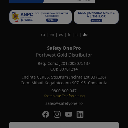
ro
|
en
|
es
|
fr
|
it
|
de
Safety One Pro
Portwest Gold Distributor
Reg. Com.: J2012002075137
CUI: 30701214
Incinta CERES, Str.Drum Incinta Lot 33 (C36)
Com. Mihail Kogalniceanu 907195, Constanta
0800 800 047
Kostenlose Telefonleitung
sales@safetyone.ro
SafetyOne pe Facebook
SafetyOne pe Instagram
SafetyOne pe Youtube
SafetyOne pe LinkedIn
Safety is the new Smart
Mag*****
a comandat recent