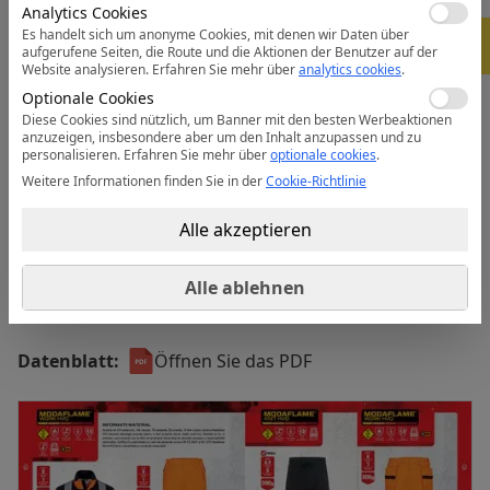
Analytics Cookies
• Verstellbarer Saum für alle Beinlängen
Es handelt sich um anonyme Cookies, mit denen wir Daten über
-
5%
• Seitlicher elastischer Bund für höchsten
aufgerufene Seiten, die Route und die Aktionen der Benutzer auf der
Tragekomfort
Website analysieren.
Erfahren Sie mehr über
analytics cookies
.
• oben offene Kniepolstertaschen für schnelle und
Optionale Cookies
Diese Cookies sind nützlich, um Banner mit den besten Werbeaktionen
einfache Handhabung
anzuzeigen, insbesondere aber um den Inhalt anzupassen und zu
• Cargotaschen am Bein für einfachen Zugriff
personalisieren.
Erfahren Sie mehr über
optionale cookies
.
• 2 aufgesetzte Gesäßtaschen
Weitere Informationen finden Sie in der
Cookie-Richtlinie
• Zollstocktasche
• Reflexbiesen für gute Sichtbarkeit
Alle akzeptieren
• Innovative Stretch-Panels in wichtigen
Bewegungsbereichen bieten hervorragenden Komfort
Alle ablehnen
und Flexibilität
Datenblatt:
Öffnen Sie das PDF