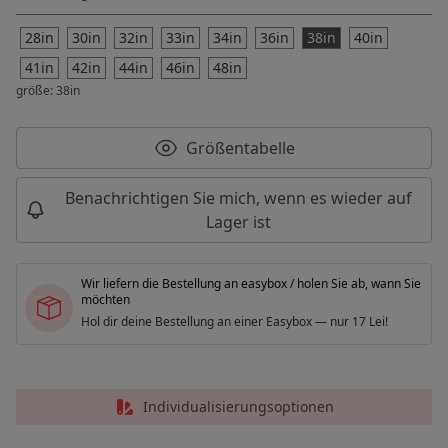
28in
30in
32in
33in
34in
36in
38in
40in
41in
42in
44in
46in
48in
größe: 38in
Größentabelle
Benachrichtigen Sie mich, wenn es wieder auf
Lager ist
Wir liefern die Bestellung an easybox / holen Sie ab, wann Sie
möchten
Hol dir deine Bestellung an einer Easybox — nur 17 Lei!
Individualisierungsoptionen