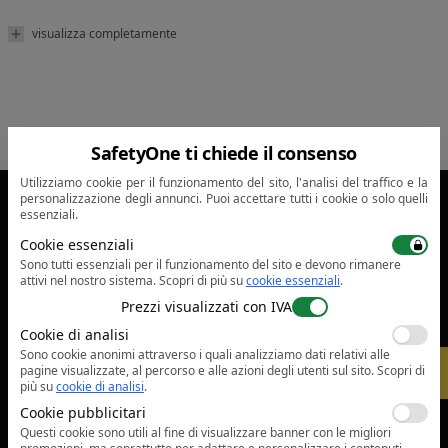
visualizza completamente
SafetyOne ti chiede il consenso
Utilizziamo cookie per il funzionamento del sito, l'analisi del traffico e la
personalizzazione degli annunci. Puoi accettare tutti i cookie o solo quelli
essenziali.
sales@safetyone.ro
Cookie essenziali
Servizi
Sono tutti essenziali per il funzionamento del sito e devono rimanere
attivi nel nostro sistema.
Scopri di più su
cookie essenziali
.
Prezzi visualizzati con IVA
Ditta
Cookie di analisi
Sono cookie anonimi attraverso i quali analizziamo dati relativi alle
-
5%
pagine visualizzate, al percorso e alle azioni degli utenti sul sito.
Scopri di
Informazioni legali
più su
cookie di analisi
.
Cookie pubblicitari
Confidenzialità
Questi cookie sono utili al fine di visualizzare banner con le migliori