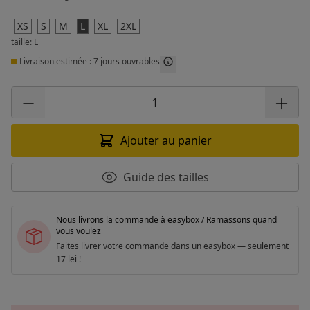
XS
S
M
L
XL
2XL
taille: L
Livraison estimée : 7 jours ouvrables
Ajouter au panier
Guide des tailles
Nous livrons la commande à easybox / Ramassons quand
vous voulez
Faites livrer votre commande dans un easybox — seulement
17 lei !