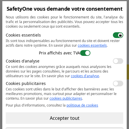
SafetyOne vous demande votre consentement
Caractéristiques
:
Nous utilisons des cookies pour le fonctionnement du site, l'analyse du
• Tissu absorbant l'humidité et respirant, pour
trafic et la personnalisation des publicités. Vous pouvez accepter tous les
maintenir l'utilisateur au chaud, au frais et au sec
cookies ou seulement ceux qui sont essentiels.
• Bande rétro réfléchissante Tex Pro segmentée légère
Cookies essentiels
et flexible pour plus de visibilité
Ils sont tous indispensables au fonctionnement du site et doivent rester
• Le tissu a un facteur UPF 35 + qui bloque 97 % des
actifs dans notre système.
En savoir plus sur
cookies essentiels
.
rayons UV
Prix affichés avec TVA
• Modèle supérieur avec Col contrastant avec liseré
Cookies d'analyse
fluorescent
Ce sont des cookies anonymes grâce auxquels nous analysons les
-
5%
données sur les pages consultées, le parcours et les actions des
• Aérations latérales pour plus de confort
utilisateurs sur le site.
En savoir plus sur
cookies d'analyse
.
• Conforme à la norme EN ISO 20471
Cookies publicitaires
• Conforme à la norme RIS 3279-TOM pour l'industrie
Ces cookies sont utiles dans le but d'afficher des bannières avec les
ferroviaire (orange uniquement)
meilleures promotions, mais surtout pour adapter et personnaliser le
contenu.
En savoir plus sur
cookies publicitaires
.
• Certifié CE
Pour plus d'informations, consultez la
politique de cookies
Fiche de données:
Ouvrir le PDF
Accepter tout