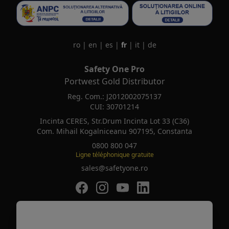
ro
|
en
|
es
|
fr
|
it
|
de
Safety One Pro
Portwest Gold Distributor
Reg. Com.: J2012002075137
CUI: 30701214
Incinta CERES, Str.Drum Incinta Lot 33 (C36)
Com. Mihail Kogalniceanu 907195, Constanta
0800 800 047
Ligne téléphonique gratuite
sales@safetyone.ro
SafetyOne pe Facebook
SafetyOne pe Instagram
SafetyOne pe Youtube
SafetyOne pe LinkedIn
Safety is the new Smart
Fan*****
a comandat recent
Combinaison médicale femme KLE ..
SafetyOne © 2026 Tous les droits sont réservés