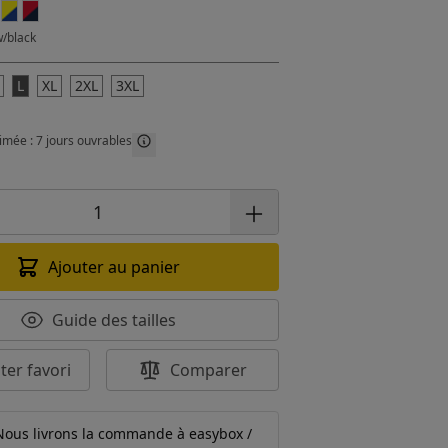
w/black
L
XL
2XL
3XL
imée : 7 jours ouvrables
Ajouter au panier
Guide des tailles
ter favori
Comparer
Nous livrons la commande à easybox /