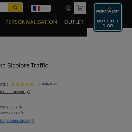
FR
PERSONNALISATION
OUTLET
ka Bicolore Traffic
nts :
2 review-uri
plus le transport
ièces
136.59 lei
pièces
129.40 lei
fre personnalisée