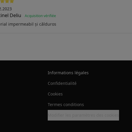
2.2023
inel Deliu
Acquisition vérifiée
rial impermeabil și călduros
Informations légales
Confidentialité
Cookies
Termes conditions
Modifier les paramètres des cookies