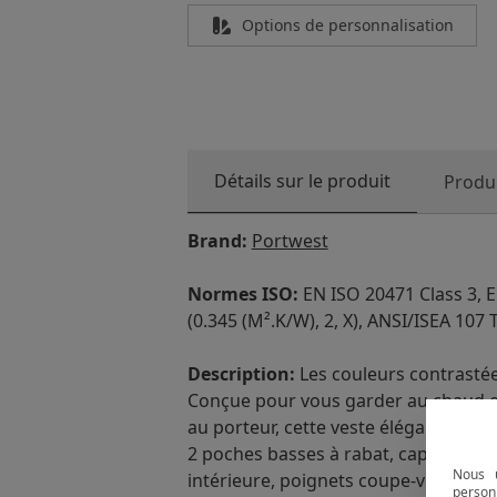
Options de personnalisation
Détails sur le produit
Produi
Brand:
Portwest
Normes ISO:
EN ISO 20471 Class 3, 
(0.345 (M².K/W), 2, X), ANSI/ISEA 107 
Description:
Les couleurs contrastée
Conçue pour vous garder au chaud et 
au porteur, cette veste élégante con
2 poches basses à rabat, capuche ca
Nous u
intérieure, poignets coupe-vent en tr
person