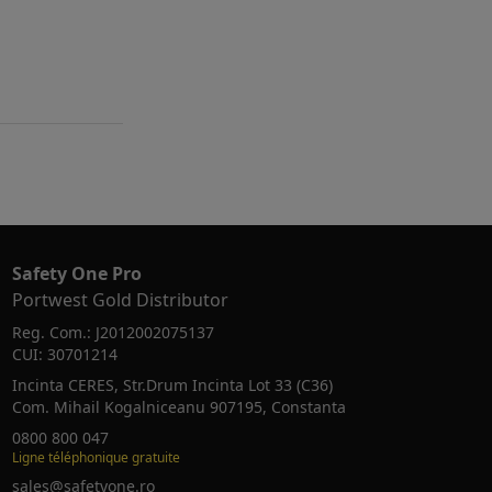
Safety One Pro
Portwest Gold Distributor
Reg. Com.: J2012002075137
CUI: 30701214
Incinta CERES, Str.Drum Incinta Lot 33 (C36)
Com. Mihail Kogalniceanu 907195, Constanta
0800 800 047
Ligne téléphonique gratuite
sales@safetyone.ro