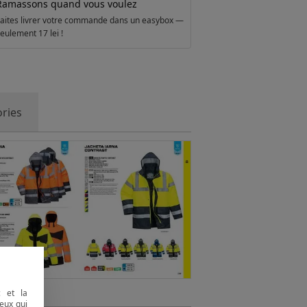
Ramassons quand vous voulez
aites livrer votre commande dans un easybox —
eulement 17 lei !
ries
c et la
eux qui