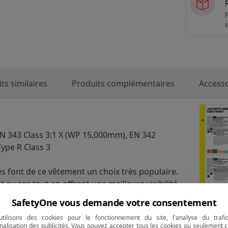
F
s
ts similaires
Produits complémentaires
Accesso
EN 343 Class 3:1 X (WP 15,000mm), EN 342
Type R Class 3
s font de ce vêtement un choix très populaire.
au sec tout en offrant une meilleure visibilité
vient à toutes les conditions météorologiques.
SafetyOne vous demande votre consentement
chée dans le col, poche napoléon, poche
tilisons des cookies pour le fonctionnement du site, l'analyse du trafi
icot et un double zip frontal avec rabat
nalisation des publicités. Vous pouvez accepter tous les cookies ou seulement c