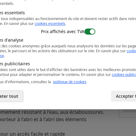
sentiels.
P
a
es essentiels
d 300D enduit PU avec une finition antitaches
t tous indispensables au fonctionnement du site et doivent rester actifs dans notr
e.
En savoir plus sur
cookies essentiels
.
Prix affichés avec TVA
er 170g
es d'analyse
t des cookies anonymes grâce auxquels nous analysons les données sur les pag
ées, le parcours et les actions des utilisateurs sur le site.
En savoir plus sur
cooki
yse
.
s publicitaires
la fonctionnalité
kies sont utiles dans le but d'afficher des bannières avec les meilleures promoti
rtout pour adapter et personnaliser le contenu.
En savoir plus sur
cookies public
t sûr
us d'informations, consultez la
politique de cookies
 pour améliorer la reconnaissance de la
eter tout
Accepter 
0 lavages.
trêmement résistant à l'eau, aux éclaboussures.
rteur à l'abri et à l'abri des éléments
our un accès facile et rapide