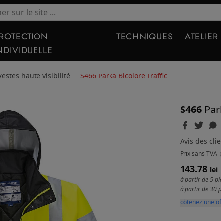
ROTECTION
TECHNIQUES
ATELIER
NDIVIDUELLE
Vestes haute visibilité
S466 Parka Bicolore Traffic
S466
Par
Avis des clie
Prix
sans TVA
143.78
lei
à partir de 5 p
à partir de 30 
obtenez une of