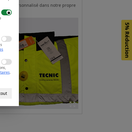
roduit personnalisé dans notre propre
telier
e
5%
Réduction
es
es
ons,
itaires
.
tout