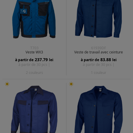
T703
61939DF
Veste WX3
Veste de travail avec ceinture
237.79
83.88
à partir de
lei
à partir de
lei
à partir de 30 pcs |
à partir de 30 pcs |
2 couleurs
1 couleur