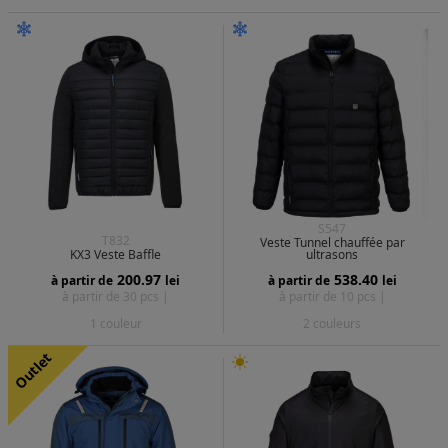
S547
T832
Veste Tunnel chauffée par
KX3 Veste Baffle
ultrasons
200.97
538.40
à partir de
lei
à partir de
lei
à partir de 30 pcs |
à partir de 10 pcs |
1 couleur
2 couleurs
Outlet