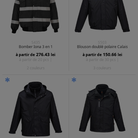
S435
S503
Bomber Iona 3 en 1
Blouson doublé polaire Calais
276.43
150.66
à partir de
lei
à partir de
lei
à partir de 20 pcs |
à partir de 30 pcs |
2 couleurs
3 couleurs