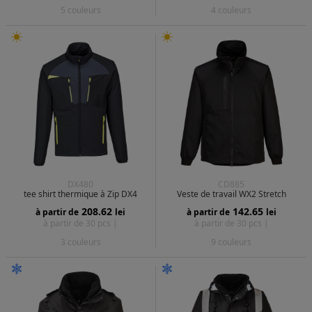
5 couleurs
4 couleurs
DX480
CD885
tee shirt thermique à Zip DX4
Veste de travail WX2 Stretch
208.62
142.65
à partir de
lei
à partir de
lei
à partir de 30 pcs |
à partir de 30 pcs |
3 couleurs
9 couleurs