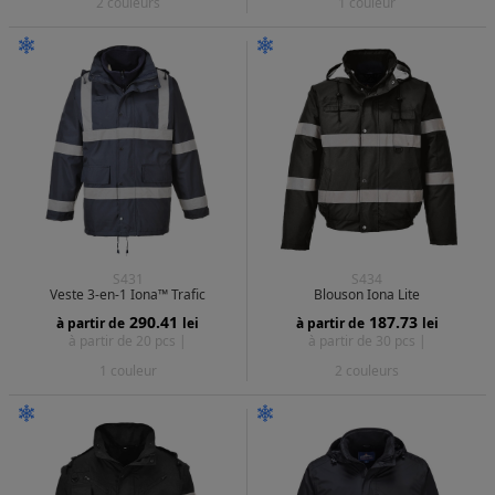
2 couleurs
1 couleur
S431
S434
Veste 3-en-1 Iona™ Trafic
Blouson Iona Lite
290.41
187.73
à partir de
lei
à partir de
lei
à partir de 20 pcs |
à partir de 30 pcs |
1 couleur
2 couleurs