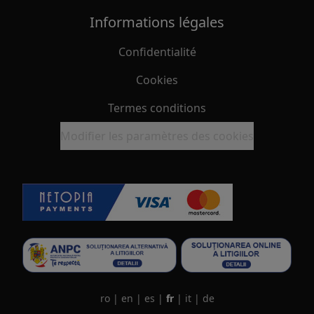
Informations légales
Confidentialité
Cookies
Termes conditions
Modifier les paramètres des cookies
ro
|
en
|
es
|
fr
|
it
|
de