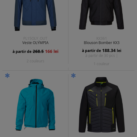
PL15OLY_OUT
KX361
Veste OLYMPIA
Blouson Bomber KX3
188.34
à partir de
lei
268.5
166 lei
à partir de
à partir de 30 pcs |
2 couleurs
1 couleur