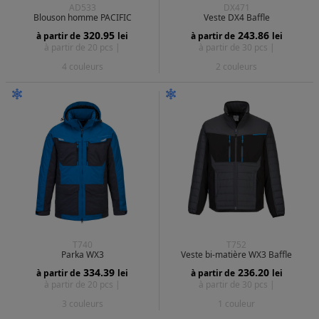
AD533
DX471
Blouson homme PACIFIC
Veste DX4 Baffle
320.95
243.86
à partir de
lei
à partir de
lei
à partir de 20 pcs |
à partir de 30 pcs |
4 couleurs
2 couleurs
T740
T752
Parka WX3
Veste bi-matière WX3 Baffle
334.39
236.20
à partir de
lei
à partir de
lei
à partir de 20 pcs |
à partir de 30 pcs |
3 couleurs
1 couleur