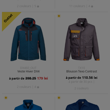
2 couleurs
| 5
11 couleurs
| 4
Outlet
DX460_OUT
TX10
Veste Hiver DX4
Blouson Texo Contrast
110.56
à partir de
lei
398.25
179 lei
à partir de
à partir de 30 pcs |
2 couleurs
| 4
2 couleurs