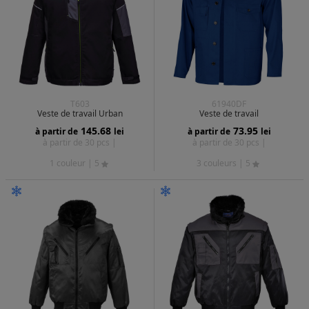
T603
61940DF
Veste de travail Urban
Veste de travail
145.68
73.95
à partir de
lei
à partir de
lei
à partir de 30 pcs |
à partir de 30 pcs |
1 couleur
| 5
3 couleurs
| 5