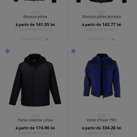
PJ10
PJ20
Blouson pilote
Blouson pilote bicolore
141.55
142.77
à partir de
lei
à partir de
lei
à partir de 30 pcs |
à partir de 30 pcs |
3 couleurs
| 5
2 couleurs
| 5
S505
2030
Parka isolante Limax
Veste d'hiver PRO
174.96
334.26
à partir de
lei
à partir de
lei
à partir de 30 pcs |
à partir de 20 pcs |