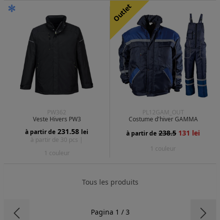
Outlet
PW362
PL12GAM_OUT
Veste Hivers PW3
Costume d'hiver GAMMA
231.58
à partir de
lei
238.5
131 lei
à partir de
à partir de 30 pcs |
1 couleur
1 couleur
Tous les produits
Pagina 1 / 3