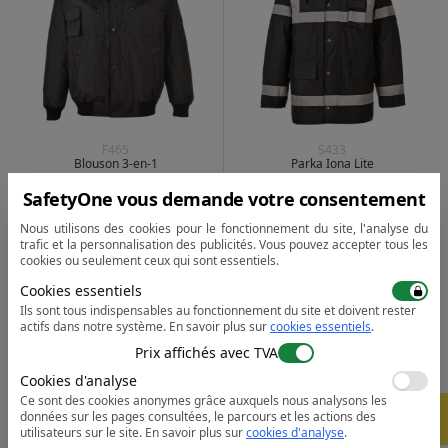
F465
S433
Blouson 3-en-1
Parka Iona Lite
266.93
187.73
à partir de
lei
à partir de
lei
SafetyOne vous demande votre consentement
à partir de 20 pcs |
à partir de 30 pcs |
Nous utilisons des cookies pour le fonctionnement du site, l'analyse du
3 couleurs
2 couleurs
trafic et la personnalisation des publicités. Vous pouvez accepter tous les
cookies ou seulement ceux qui sont essentiels.
Cookies essentiels
Ils sont tous indispensables au fonctionnement du site et doivent rester
actifs dans notre système.
En savoir plus sur
cookies essentiels
.
Prix affichés avec TVA
Cookies d'analyse
Ce sont des cookies anonymes grâce auxquels nous analysons les
-
5%
données sur les pages consultées, le parcours et les actions des
utilisateurs sur le site.
En savoir plus sur
cookies d'analyse
.