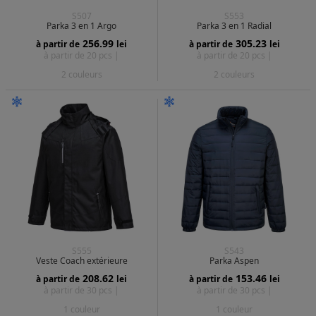
S507
S553
Parka 3 en 1 Argo
Parka 3 en 1 Radial
256.99
305.23
à partir de
lei
à partir de
lei
à partir de 20 pcs |
à partir de 20 pcs |
2 couleurs
2 couleurs
S555
S543
Veste Coach extérieure
Parka Aspen
208.62
153.46
à partir de
lei
à partir de
lei
à partir de 30 pcs |
à partir de 30 pcs |
1 couleur
1 couleur