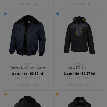
2 couleurs
| 5
7 couleurs
| 5
10101
DX465
Veste pilote Imperméable
Veste DX4 3-en-1
160.32
432.57
à partir de
lei
à partir de
lei
à partir de 30 pcs |
à partir de 10 pcs |
2 couleurs
| 5
1 couleur
| 5