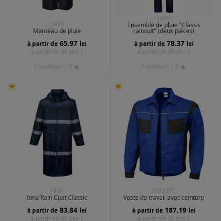
L440
S438
Ensemble de pluie "Classis
Manteau de pluie
rainsuit" (deux pièces)
65.97
78.37
à partir de
lei
à partir de
lei
à partir de 30 pcs |
à partir de 30 pcs |
2 couleurs
| 5
3 couleurs
| 5
F438
61939TC
Iona Rain Coat Classic
Veste de travail avec ceinture
83.84
187.19
à partir de
lei
à partir de
lei
à partir de 30 pcs |
à partir de 30 pcs |