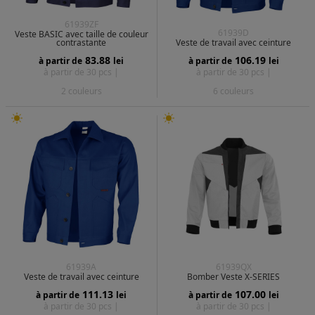
61939ZF
61939D
Veste BASIC avec taille de couleur
contrastante
Veste de travail avec ceinture
83.88
106.19
à partir de
lei
à partir de
lei
à partir de 30 pcs |
à partir de 30 pcs |
2 couleurs
6 couleurs
61939A
61939QX
Veste de travail avec ceinture
Bomber Veste X-SERIES
111.13
107.00
à partir de
lei
à partir de
lei
à partir de 30 pcs |
à partir de 30 pcs |