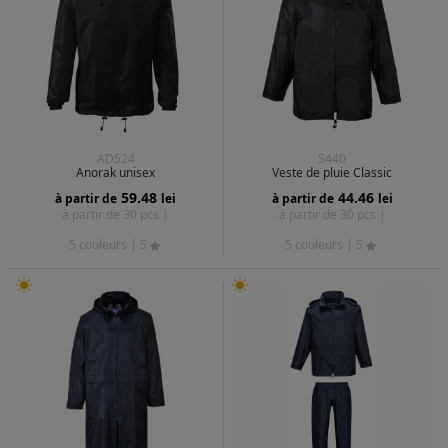
AD524
S440
Anorak unisex
Veste de pluie Classic
59.48
44.46
à partir de
lei
à partir de
lei
à partir de 30 pcs |
à partir de 30 pcs |
5 couleurs
| 5
5 couleurs
| 5