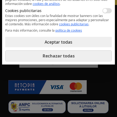
Empresa
información sobre
cookies de análisis
.
Cookies publicitarias
Estas cookies son útiles con la finalidad de mostrar banners con las
Información legal
mejores promociones, pero especialmente para adaptar y personalizar
el contenido.
Más información sobre
cookies publicitarias
.
Para más información, consulte la
Privacidad
política de cookies
Cookies
Aceptar todas
Términos condiciones
Rechazar todas
Cambiar la configuración de las cookies