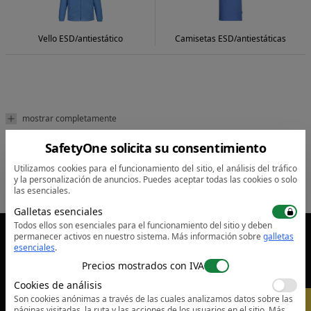
Vello ESD/antiestático
Camisetas ESD/antiestáticas
mostrar completamente
SafetyOne solicita su consentimiento
Utilizamos cookies para el funcionamiento del sitio, el análisis del tráfico
y la personalización de anuncios. Puedes aceptar todas las cookies o solo
las esenciales.
Galletas esenciales
Todos ellos son esenciales para el funcionamiento del sitio y deben
permanecer activos en nuestro sistema.
Más información sobre
galletas
sales@safetyone.ro
esenciales
.
Precios mostrados con IVA
Servicios
Cookies de análisis
Son cookies anónimas a través de las cuales analizamos datos sobre las
-
5%
páginas visitadas, la ruta y las acciones de los usuarios en el sitio.
Más