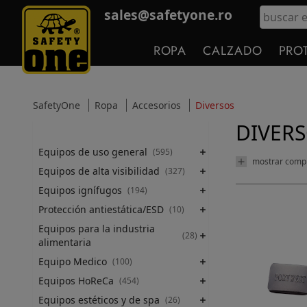
sales@safetyone.ro
ROPA
CALZADO
PRO
SafetyOne
Ropa
Accesorios
Diversos
DIVER
Equipos de uso general
(595)
mostrar comp
Equipos de alta visibilidad
(327)
Equipos ignífugos
(194)
Protección antiestática/ESD
(10)
Equipos para la industria
(28)
alimentaria
Equipo Medico
(100)
Equipos HoReCa
(454)
Equipos estéticos y de spa
(26)