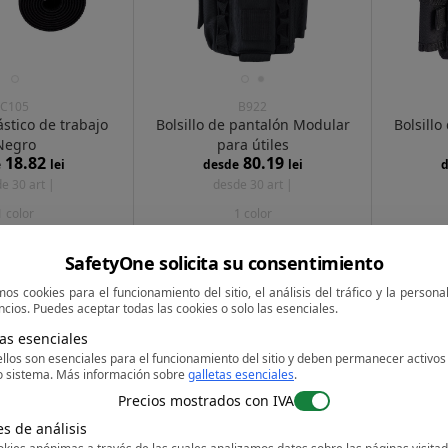
C105
B922
ástico de trabajo
Bolsillo de pantalón Modular
Bolsill
Negro
para útiles
18.82
80.19
e
lei
desde
lei
d
e 30 art |
desde 30 art |
1 color
1 color
SafetyOne solicita su consentimiento
mos cookies para el funcionamiento del sitio, el análisis del tráfico y la persona
cios. Puedes aceptar todas las cookies o solo las esenciales.
tas esenciales
llos son esenciales para el funcionamiento del sitio y deben permanecer activos
o sistema.
Más información sobre
galletas esenciales
.
Precios mostrados con IVA
es de análisis