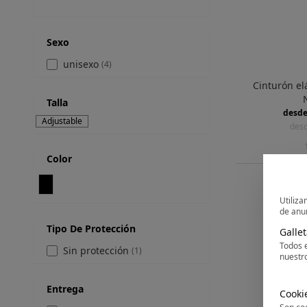
Sexo
unisexo
(4)
Cinturón el
Talla
desd
Adjustable
desd
Color
Utiliza
de anun
Tipo De Protección
Galle
Todos e
Sin protección
(1)
nuestr
Entrega
Cooki