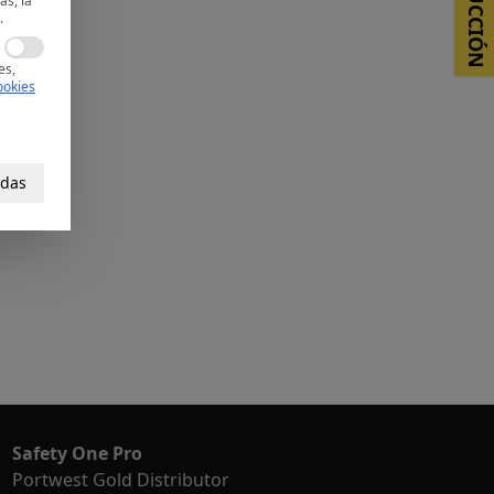
REDUCCIÓN
as, la
.
es,
ookies
odas
Safety One Pro
Portwest Gold Distributor