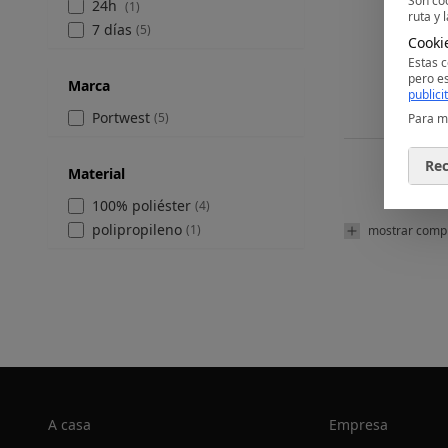
Son coo
24h
(1)
ruta y 
Guante
7 días
(5)
Cookie
recarga
Estas c
desd
pero e
Marca
desd
publici
Portwest
(5)
Para m
Rec
Material
100% poliéster
(4)
polipropileno
(1)
mostrar comp
A casa
Empresa