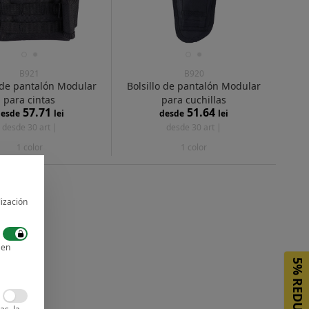
B921
B920
o de pantalón Modular
Bolsillo de pantalón Modular
para cintas
para cuchillas
57.71
51.64
esde
lei
desde
lei
desde 30 art |
desde 30 art |
1 color
1 color
lización
 en
5%