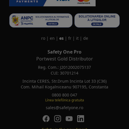
ro
|
en
|
es
|
fr
|
it
|
de
Safety One Pro
Portwest Gold Distributor
Reg. Com.: J2012002075137
CUI: 30701214
Incinta CERES, Str.Drum Incinta Lot 33 (C36)
Com. Mihail Kogalniceanu 907195, Constanta
0800 800 047
Línea telefónica gratuita
sales@safetyone.ro
SafetyOne pe Facebook
SafetyOne pe Instagram
SafetyOne pe Youtube
SafetyOne pe LinkedIn