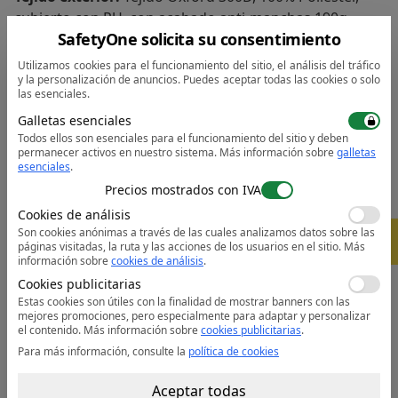
cubierto con PU, con acabado anti-manchas 190g
SafetyOne solicita su consentimiento
Tejido del forro
: 100% Poliéster 60g
Material de relleno:
100% Poliéster 170g
Utilizamos cookies para el funcionamiento del sitio, el análisis del tráfico
y la personalización de anuncios. Puedes aceptar todas las cookies o solo
las esenciales.
Características:
Galletas esenciales
• Certificado CE
Todos ellos son esenciales para el funcionamiento del sitio y deben
• Impermeable con las costuras encintadas evita la
permanecer activos en nuestro sistema.
Más información sobre
galletas
penetración de agua
esenciales
.
• Cita reflectante para mayor visibilidad
Precios mostrados con IVA
• Totalmente forrada y acolchada, para atrapar el calor
Cookies de análisis
y aumentar la calidez
Son cookies anónimas a través de las cuales analizamos datos sobre las
-
5%
páginas visitadas, la ruta y las acciones de los usuarios en el sitio.
Más
• 4 Bolsillos para mayor capacidad
información sobre
cookies de análisis
.
• Bolsillo oculto para el móvil
Cookies publicitarias
• Bolsillo interno en el pecho
Estas cookies son útiles con la finalidad de mostrar banners con las
• Cremallera de doble carro para un acceso rápido y
mejores promociones, pero especialmente para adaptar y personalizar
el contenido.
Más información sobre
cookies publicitarias
.
sencillo
Para más información, consulte la
política de cookies
• Frontal con tapeta antiaguaceros, para proteger
contra los elementos
Aceptar todas