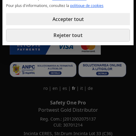
Termes conditions
Pour plus d'informations, consultez la
politique de cookies
Modifier les paramètres des cookies
Accepter tout
Rejeter tout
ro
|
en
|
es
|
fr
|
it
|
de
Safety One Pro
Portwest Gold Distributor
Reg. Com.: J2012002075137
CUI: 30701214
Incinta CERES, Str.Drum Incinta Lot 33 (C36)