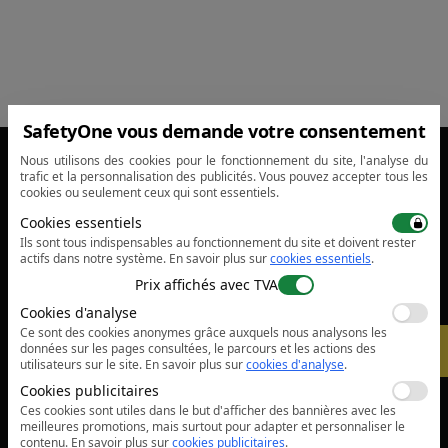
SafetyOne vous demande votre consentement
Nous utilisons des cookies pour le fonctionnement du site, l'analyse du
sales@safetyone.ro
trafic et la personnalisation des publicités. Vous pouvez accepter tous les
cookies ou seulement ceux qui sont essentiels.
Services
Cookies essentiels
Ils sont tous indispensables au fonctionnement du site et doivent rester
actifs dans notre système.
En savoir plus sur
cookies essentiels
.
Compagnie
Prix affichés avec TVA
Cookies d'analyse
Ce sont des cookies anonymes grâce auxquels nous analysons les
Informations légales
-
5%
données sur les pages consultées, le parcours et les actions des
utilisateurs sur le site.
En savoir plus sur
cookies d'analyse
.
Confidentialité
Cookies publicitaires
Ces cookies sont utiles dans le but d'afficher des bannières avec les
Cookies
meilleures promotions, mais surtout pour adapter et personnaliser le
contenu.
En savoir plus sur
cookies publicitaires
.